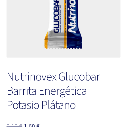
Nutrinovex Glucobar
Barrita Energética
Potasio Plátano
El
El
2,10
€
1,60
€