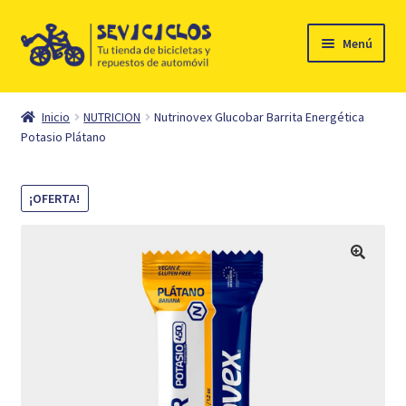
Ir
Ir
Menú
a
al
la
contenido
Inicio
navegación
Inicio
NUTRICION
Nutrinovex Glucobar Barrita Energética
Expandi
Potasio Plátano
Ciclismo
el
menú
Automóvil
¡OFERTA!
hijo
Mi cuenta
Contacto