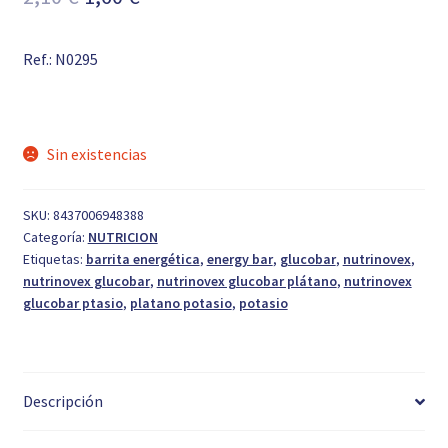
precio
precio
Ref.: N0295
original
actual
era:
es:
2,10 €.
1,60 €.
Sin existencias
SKU:
8437006948388
Categoría:
NUTRICION
Etiquetas:
barrita energética
,
energy bar
,
glucobar
,
nutrinovex
,
nutrinovex glucobar
,
nutrinovex glucobar plátano
,
nutrinovex
glucobar ptasio
,
platano potasio
,
potasio
Descripción