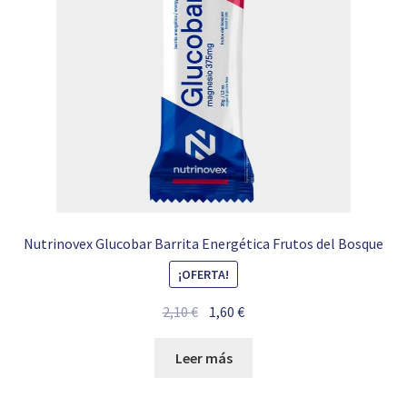
Nutrinovex Glucobar Barrita Energética Frutos del Bosque
¡OFERTA!
El
El
2,10
€
1,60
€
precio
precio
original
actual
Leer más
era:
es:
2,10 €.
1,60 €.