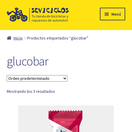
Ir
Ir
Menú
a
al
la
contenido
Inicio
navegación
Inicio
Productos etiquetados “glucobar”
Expandi
Ciclismo
el
glucobar
menú
Automóvil
hijo
Mi cuenta
Mostrando los 3 resultados
Contacto