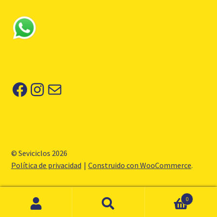
Facebook
Instagram
Correo electrónico
© Seviciclos 2026
Política de privacidad
Construido con WooCommerce
.
0
Buscar
Buscar