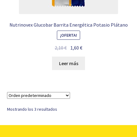
Nutrinovex Glucobar Barrita Energética Potasio Plátano
¡OFERTA!
El
El
2,10
€
1,60
€
precio
precio
original
actual
Leer más
era:
es:
2,10 €.
1,60 €.
Mostrando los 3 resultados