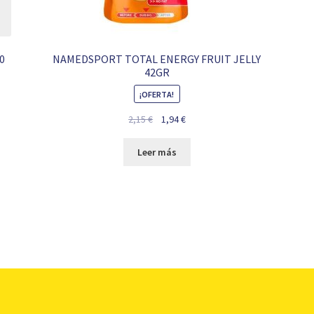
0
NAMEDSPORT TOTAL ENERGY FRUIT JELLY
42GR
¡OFERTA!
El
El
2,15
€
1,94
€
precio
precio
original
actual
Leer más
era:
es:
2,15 €.
1,94 €.