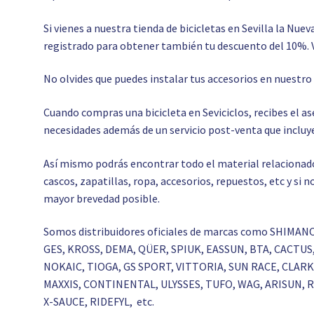
Si vienes a nuestra tienda de bicicletas en Sevilla la Nuev
registrado para obtener también tu descuento del 10%. 
No olvides que puedes instalar tus accesorios en nuestr
Cuando compras una bicicleta en Seviciclos, recibes el 
necesidades además de un servicio post-venta que incluye
Así mismo podrás encontrar todo el material relacionado c
cascos, zapatillas, ropa, accesorios, repuestos, etc y si
mayor brevedad posible.
Somos distribuidores oficiales de marcas como SHIMAN
GES, KROSS, DEMA, QÜER, SPIUK, EASSUN, BTA, CACTU
NOKAIC, TIOGA, GS SPORT, VITTORIA, SUN RACE, CLA
MAXXIS, CONTINENTAL, ULYSSES, TUFO, WAG, ARISUN,
X-SAUCE, RIDEFYL, etc.