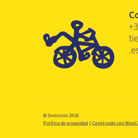
C
+3
ti
.e
© Seviciclos 2026
Política de privacidad
Construido con Woo