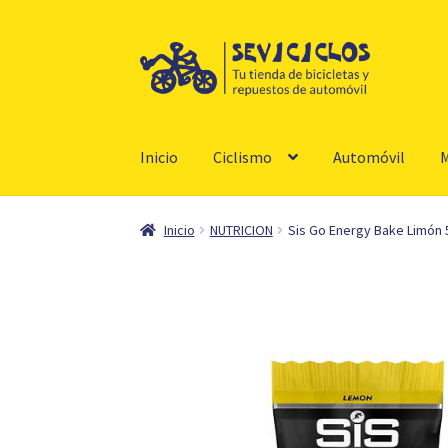
Ir
Ir
a
al
la
contenido
navegación
Inicio
Ciclismo
Automóvil
M
Inicio
NUTRICION
Sis Go Energy Bake Limón