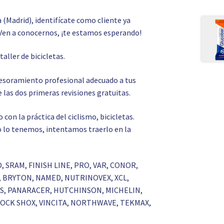
a (Madrid), identifícate como cliente ya
Ven a conocernos, ¡te estamos esperando!
o
taller de bicicletas.
asesoramiento profesional adecuado a tus
 las dos primeras revisiones gratuitas.
on la práctica del ciclismo, bicicletas.
 no lo tenemos, intentamos traerlo en la
O, SRAM, FINISH LINE, PRO, VAR, CONOR,
S, BRYTON, NAMED, NUTRINOVEX, XCL,
RKS, PANARACER, HUTCHINSON, MICHELIN,
 ROCK SHOX, VINCITA, NORTHWAVE, TEKMAX,