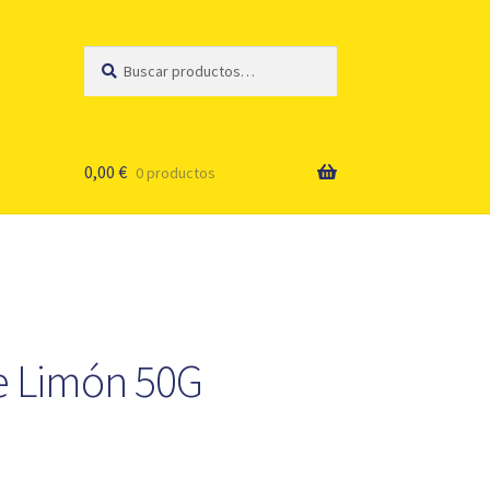
Buscar
Buscar
por:
0,00
€
0 productos
e Limón 50G