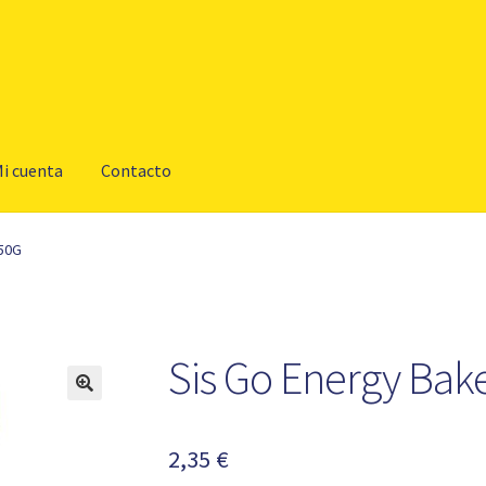
i cuenta
Contacto
 50G
Sis Go Energy Bak
2,35
€