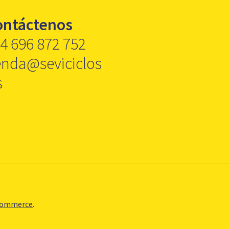
ontáctenos
4 696 872 752
enda@seviciclos
s
Commerce
.