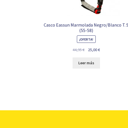
Casco Eassun Marmolada Negro/Blanco T. 
(55-58)
¡OFERTA!
El
El
44,95
€
25,00
€
precio
precio
original
actual
Leer más
era:
es:
44,95 €.
25,00 €.