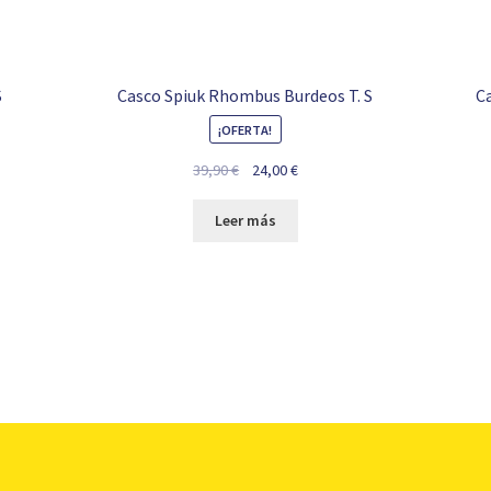
S
Casco Spiuk Rhombus Burdeos T. S
Ca
¡OFERTA!
El
El
39,90
€
24,00
€
precio
precio
original
actual
Leer más
era:
es:
39,90 €.
24,00 €.