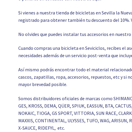
Si vienes a nuestra tienda de bicicletas en Sevilla la Nuev
registrado para obtener también tu descuento del 10%. 
No olvides que puedes instalar tus accesorios en nuestr
Cuando compras una bicicleta en Seviciclos, recibes el 
necesidades además de un servicio post-venta que incluye
Así mismo podrás encontrar todo el material relacionado c
cascos, zapatillas, ropa, accesorios, repuestos, etc y si
mayor brevedad posible.
Somos distribuidores oficiales de marcas como SHIMAN
GES, KROSS, DEMA, QÜER, SPIUK, EASSUN, BTA, CACTU
NOKAIC, TIOGA, GS SPORT, VITTORIA, SUN RACE, CLA
MAXXIS, CONTINENTAL, ULYSSES, TUFO, WAG, ARISUN,
X-SAUCE, RIDEFYL, etc.