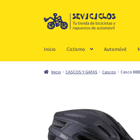
Ir
Ir
a
al
la
contenido
navegación
Inicio
Ciclismo
Automóvil
M
Inicio
CASCOS Y GAFAS
Cascos
Casco BBB 