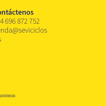
ontáctenos
4 696 872 752
enda@seviciclos
s
Commerce
.