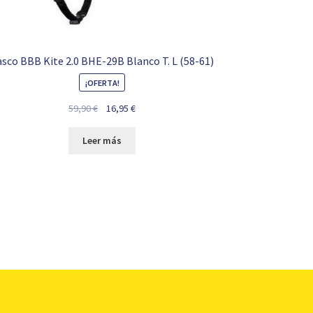
sco BBB Kite 2.0 BHE-29B Blanco T. L (58-61)
¡OFERTA!
El
El
59,90
€
16,95
€
precio
precio
original
actual
Leer más
era:
es:
59,90 €.
16,95 €.