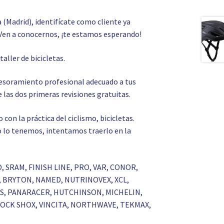
a (Madrid), identifícate como cliente ya
Ven a conocernos, ¡te estamos esperando!
o
taller de bicicletas.
asesoramiento profesional adecuado a tus
 las dos primeras revisiones gratuitas.
on la práctica del ciclismo, bicicletas.
 no lo tenemos, intentamos traerlo en la
O, SRAM, FINISH LINE, PRO, VAR, CONOR,
S, BRYTON, NAMED, NUTRINOVEX, XCL,
RKS, PANARACER, HUTCHINSON, MICHELIN,
 ROCK SHOX, VINCITA, NORTHWAVE, TEKMAX,