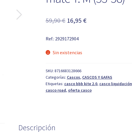
El
El
59,90
€
16,95
€
precio
precio
Ref.: 2929172904
original
actual
era:
es:
Sin existencias
59,90 €.
16,95 €.
SKU:
8716683128666
Categorías:
Cascos
,
CASCOS Y GAFAS
Etiquetas:
casco bbb kite 2.0
,
casco liquidación
casco road
,
oferta casco
Descripción