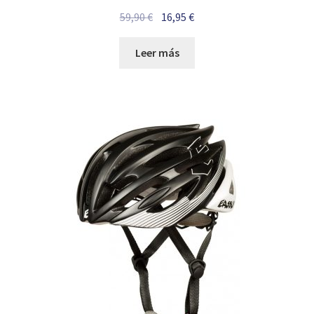
El
El
59,90
€
16,95
€
precio
precio
original
actual
Leer más
era:
es:
59,90 €.
16,95 €.