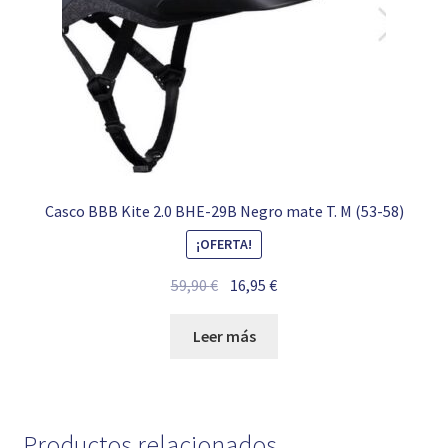
Casco BBB Kite 2.0 BHE-29B Negro mate T. M (53-58)
¡OFERTA!
El
El
59,90
€
16,95
€
precio
precio
original
actual
Leer más
era:
es:
59,90 €.
16,95 €.
Productos relacionados