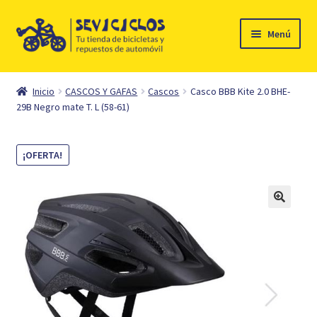
Ir
Ir
Menú
a
al
la
contenido
Inicio
navegación
Inicio
CASCOS Y GAFAS
Cascos
Casco BBB Kite 2.0 BHE-
Expandi
29B Negro mate T. L (58-61)
Ciclismo
el
menú
Automóvil
¡OFERTA!
hijo
Mi cuenta
Contacto