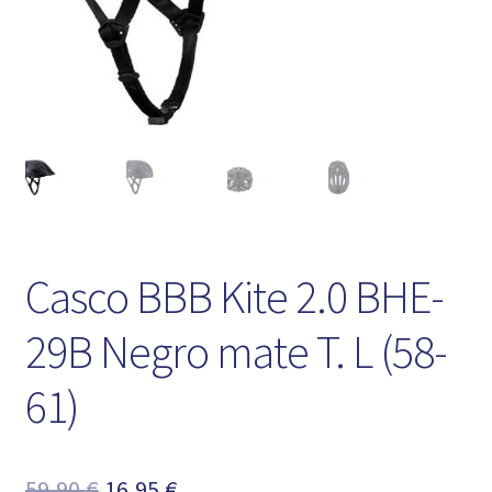
Casco BBB Kite 2.0 BHE-
29B Negro mate T. L (58-
61)
El
El
59,90
€
16,95
€