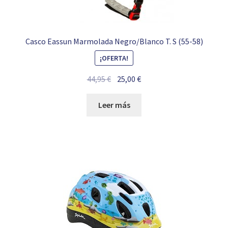
Casco Eassun Marmolada Negro/Blanco T. S (55-58)
¡OFERTA!
El
El
44,95
€
25,00
€
precio
precio
original
actual
Leer más
era:
es:
44,95 €.
25,00 €.