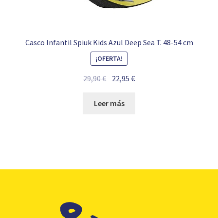
Casco Infantil Spiuk Kids Azul Deep Sea T. 48-54 cm
¡OFERTA!
El
El
29,90
€
22,95
€
precio
precio
original
actual
Leer más
era:
es:
29,90 €.
22,95 €.