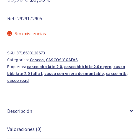
precio
precio
Ref.: 2929172905
original
actual
era:
es:
Sin existencias
59,90 €.
16,95 €.
SKU:
8716683128673
Categorías:
Cascos
,
CASCOS Y GAFAS
Etiquetas:
casco bbb kite 2.0
,
casco bbb kite 2.0 negro
,
casco
bbb kite 2.0 talla l
,
casco con visera desmontable
,
casco mtb
,
casco road
Descripción
Valoraciones (0)