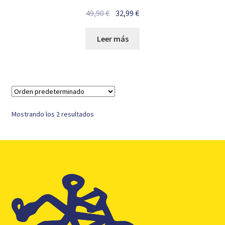
El
El
49,90
€
32,99
€
precio
precio
original
actual
Leer más
era:
es:
49,90 €.
32,99 €.
Mostrando los 2 resultados