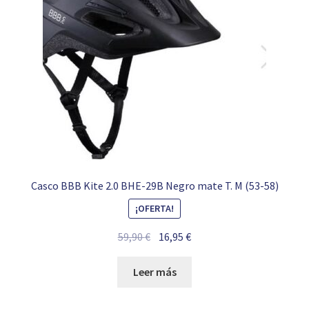
Casco BBB Kite 2.0 BHE-29B Negro mate T. M (53-58)
¡OFERTA!
El
El
59,90
€
16,95
€
precio
precio
original
actual
Leer más
era:
es:
59,90 €.
16,95 €.