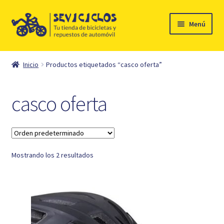
Ir
Ir
Menú
a
al
la
contenido
Inicio
navegación
Inicio
Productos etiquetados “casco oferta”
Expandi
Ciclismo
el
casco oferta
menú
Automóvil
hijo
Mi cuenta
Mostrando los 2 resultados
Contacto