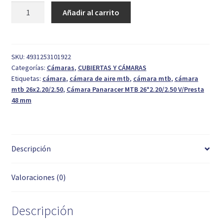
Cámara
Añadir al carrito
Panaracer
MTB
26*2.20/2.50
V/Presta
SKU:
4931253101922
Categorías:
Cámaras
,
CUBIERTAS Y CÁMARAS
48
Etiquetas:
cámara
,
cámara de aire mtb
,
cámara mtb
,
cámara
mm
mtb 26x2.20/2.50
,
Cámara Panaracer MTB 26*2.20/2.50 V/Presta
cantidad
48 mm
Descripción
Valoraciones (0)
Descripción