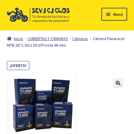
Ir
Ir
Menú
a
al
la
contenido
Inicio
navegación
Inicio
CUBIERTAS Y CÁMARAS
Cámaras
Cámara Panaracer
Expandi
MTB 26*2.20/2.50 V/Presta 48 mm
Ciclismo
el
menú
Automóvil
¡OFERTA!
hijo
Mi cuenta
Contacto