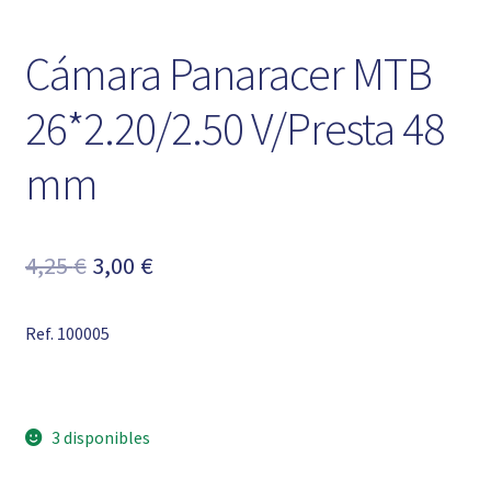
Cámara Panaracer MTB
26*2.20/2.50 V/Presta 48
mm
El
El
4,25
€
3,00
€
precio
precio
Ref. 100005
original
actual
era:
es:
4,25 €.
3,00 €.
3 disponibles