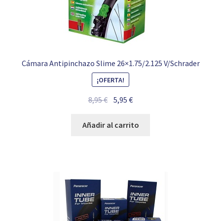
Cámara Antipinchazo Slime 26×1.75/2.125 V/Schrader
¡OFERTA!
El
El
8,95
€
5,95
€
precio
precio
original
actual
Añadir al carrito
era:
es:
8,95 €.
5,95 €.