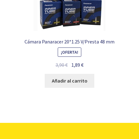
Cámara Panaracer 20*1.25 V/Presta 48 mm
¡OFERTA!
El
El
3,90
€
1,89
€
precio
precio
original
actual
Añadir al carrito
era:
es:
3,90 €.
1,89 €.