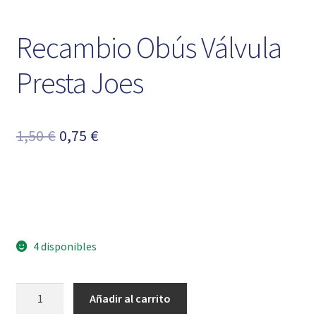
Recambio Obús Válvula
Presta Joes
El
El
1,50
€
0,75
€
precio
precio
original
actual
era:
es:
1,50 €.
0,75 €.
4 disponibles
Recambio
Añadir al carrito
Obús