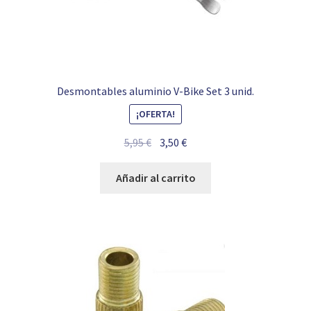
Desmontables aluminio V-Bike Set 3 unid.
¡OFERTA!
El
El
5,95
€
3,50
€
precio
precio
original
actual
Añadir al carrito
era:
es:
5,95 €.
3,50 €.