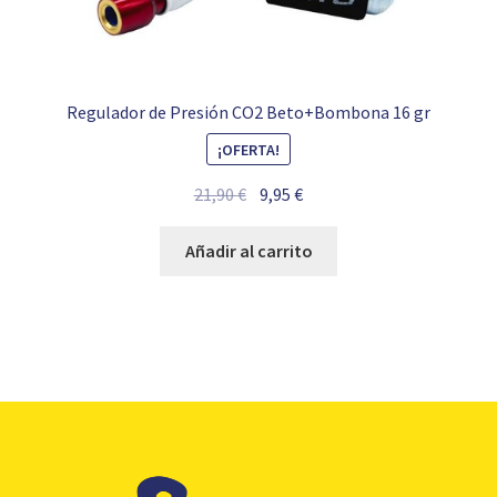
Regulador de Presión CO2 Beto+Bombona 16 gr
¡OFERTA!
El
El
21,90
€
9,95
€
precio
precio
original
actual
Añadir al carrito
era:
es:
21,90 €.
9,95 €.