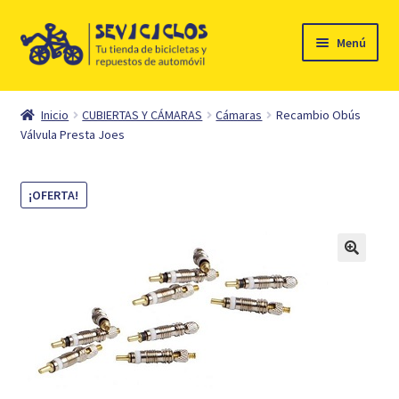
Ir
Ir
Menú
a
al
la
contenido
Inicio
navegación
Inicio
CUBIERTAS Y CÁMARAS
Cámaras
Recambio Obús
Expandi
Válvula Presta Joes
Ciclismo
el
menú
Automóvil
¡OFERTA!
hijo
Mi cuenta
Contacto