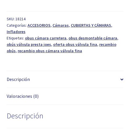
Válvula
Presta
Joes
SKU:
18214
Categorías:
ACCESORIOS
,
Cámaras
,
CUBIERTAS Y CÁMARAS
,
cantidad
Infladores
Etiquetas:
obus cámara carretera
,
obus desmontable cámara
,
obús válvula presta joes
,
oferta obus válvula fina
,
recambio
obús
,
recambio obus cámara válvula fina
Descripción
Valoraciones (0)
Descripción