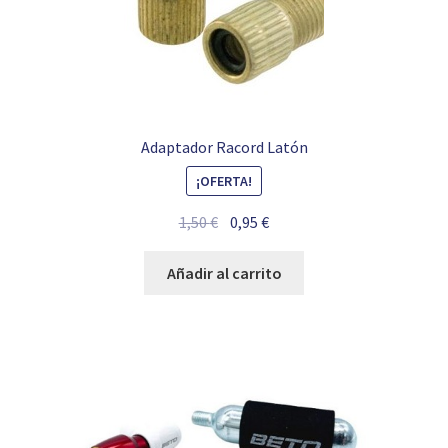
Adaptador Racord Latón
¡OFERTA!
El
El
1,50
€
0,95
€
precio
precio
original
actual
Añadir al carrito
era:
es:
1,50 €.
0,95 €.