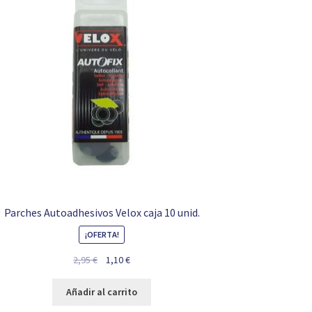
Parches Autoadhesivos Velox caja 10 unid.
¡OFERTA!
El
El
2,95
€
1,10
€
precio
precio
original
actual
Añadir al carrito
era:
es: