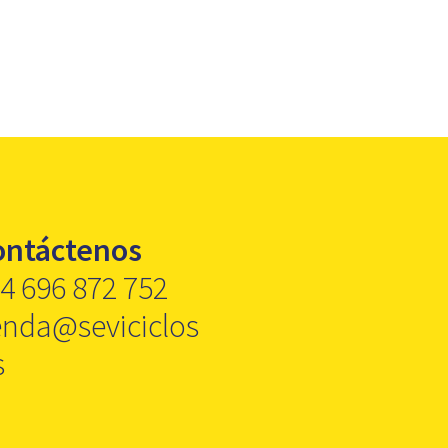
ontáctenos
4 696 872 752
enda@seviciclos
s