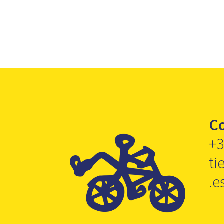
C
+3
ti
.e