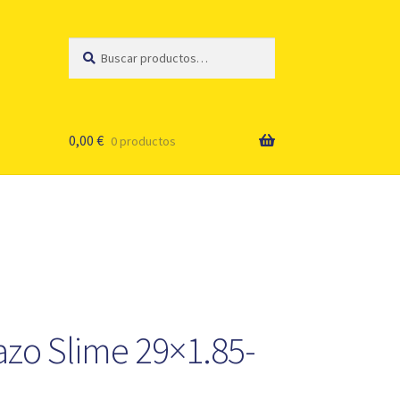
Buscar
Buscar
por:
0,00
€
0 productos
zo Slime 29×1.85-