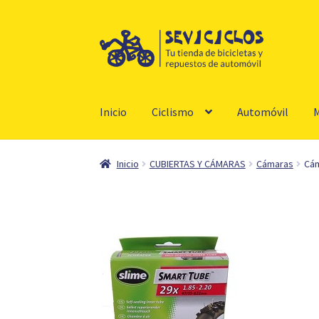
Ir
Ir
a
al
la
contenido
navegación
Inicio
Ciclismo
Automóvil
M
Inicio
CUBIERTAS Y CÁMARAS
Cámaras
Cám