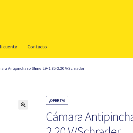
i cuenta
Contacto
ara Antipinchazo Slime 29×1.85-2.20 V/Schrader
¡OFERTA!
Cámara Antipincha
2.20 V/Schrader