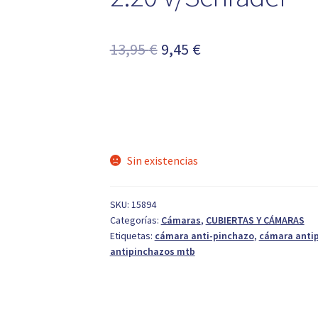
El
El
13,95
€
9,45
€
precio
precio
original
actual
era:
es:
13,95 €.
9,45 €.
Sin existencias
SKU:
15894
Categorías:
Cámaras
,
CUBIERTAS Y CÁMARAS
Etiquetas:
cámara anti-pinchazo
,
cámara antip
antipinchazos mtb