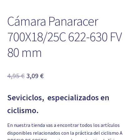
Cámara Panaracer
700X18/25C 622-630 FV
80 mm
El
El
4,95
€
3,09
€
precio
precio
Seviciclos, especializados en
original
actual
era:
es:
ciclismo.
4,95 €.
3,09 €.
En nuestra tienda vas a encontrar todos los artículos
disponibles relacionados con la práctica del ciclismo A