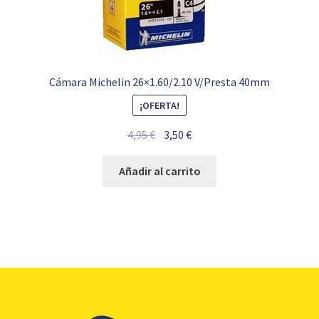
Cámara Michelin 26×1.60/2.10 V/Presta 40mm
¡OFERTA!
El
El
4,95
€
3,50
€
precio
precio
original
actual
Añadir al carrito
era:
es:
4,95 €.
3,50 €.