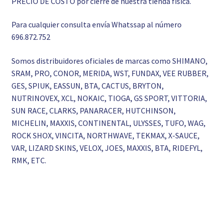
PRECIO DE COSTO por cierre de nuestra tienda física.
Para cualquier consulta envía Whatssap al número
696.872.752
Somos distribuidores oficiales de marcas como SHIMANO,
SRAM, PRO, CONOR, MERIDA, WST, FUNDAX, VEE RUBBER,
GES, SPIUK, EASSUN, BTA, CACTUS, BRYTON,
NUTRINOVEX, XCL, NOKAIC, TIOGA, GS SPORT, VITTORIA,
SUN RACE, CLARKS, PANARACER, HUTCHINSON,
MICHELIN, MAXXIS, CONTINENTAL, ULYSSES, TUFO, WAG,
ROCK SHOX, VINCITA, NORTHWAVE, TEKMAX, X-SAUCE,
VAR, LIZARD SKINS, VELOX, JOES, MAXXIS, BTA, RIDEFYL,
RMK, ETC.