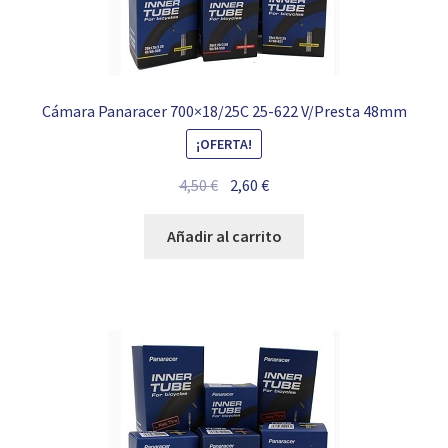
Cámara Panaracer 700×18/25C 25-622 V/Presta 48mm
¡OFERTA!
El
El
4,50
€
2,60
€
precio
precio
original
actual
Añadir al carrito
era:
es:
4,50 €.
2,60 €.