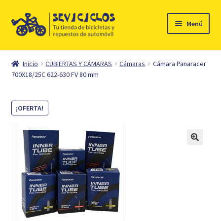
Ir
Ir
Menú
a
al
la
contenido
Inicio
navegación
Inicio
CUBIERTAS Y CÁMARAS
Cámaras
Cámara Panaracer
Expandi
700X18/25C 622-630 FV 80 mm
Ciclismo
el
menú
Automóvil
¡OFERTA!
hijo
Mi cuenta
Contacto