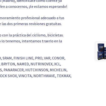
a (Madrid), identifícate como cliente ya
Ven a conocernos, ¡te estamos esperando!
asesoramiento profesional adecuado a tus
 las dos primeras revisiones gratuitas.
on la práctica del ciclismo, bicicletas.
 no lo tenemos, intentamos traerlo en la
O, SRAM, FINISH LINE, PRO, VAR, CONOR,
S, BRYTON, NAMED, NUTRINOVEX, XCL,
RKS, PANARACER, HUTCHINSON, MICHELIN,
 ROCK SHOX, VINCITA, NORTHWAVE, TEKMAX,