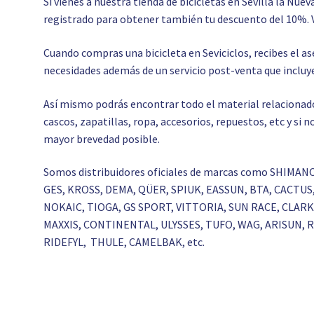
Si vienes a nuestra tienda de bicicletas en Sevilla la Nuev
registrado para obtener también tu descuento del 10%. 
Cuando compras una bicicleta en Seviciclos, recibes el 
necesidades además de un servicio post-venta que incluye
Así mismo podrás encontrar todo el material relacionado c
cascos, zapatillas, ropa, accesorios, repuestos, etc y si
mayor brevedad posible.
Somos distribuidores oficiales de marcas como SHIMAN
GES, KROSS, DEMA, QÜER, SPIUK, EASSUN, BTA, CACTU
NOKAIC, TIOGA, GS SPORT, VITTORIA, SUN RACE, CLA
MAXXIS, CONTINENTAL, ULYSSES, TUFO, WAG, ARISUN,
RIDEFYL, THULE, CAMELBAK, etc.