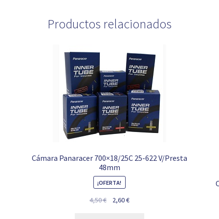
Productos relacionados
Cámara Panaracer 700×18/25C 25-622 V/Presta
48mm
¡OFERTA!
El
El
4,50
€
2,60
€
precio
precio