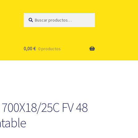
Buscar
Buscar
por:
0,00
€
0 productos
 700X18/25C FV 48
table