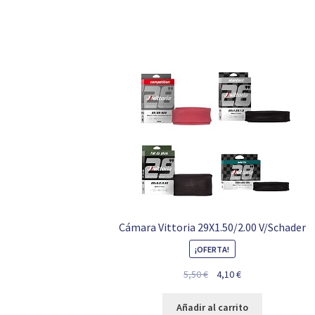
Cámara Vittoria 29X1.50/2.00 V/Schader
¡OFERTA!
El
El
5,50
€
4,10
€
precio
precio
original
actual
Añadir al carrito