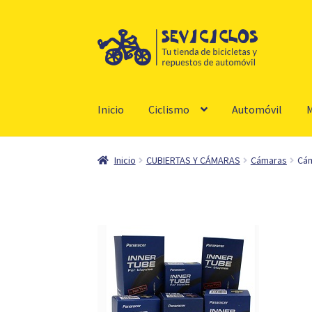
Ir
Ir
a
al
la
contenido
navegación
Inicio
Ciclismo
Automóvil
M
Inicio
CUBIERTAS Y CÁMARAS
Cámaras
Cám