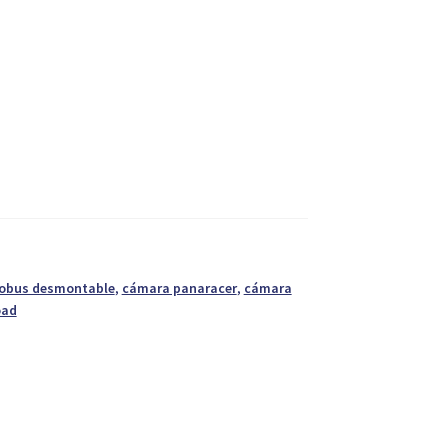
 obus desmontable
,
cámara panaracer
,
cámara
oad