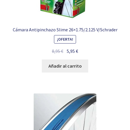
Cámara Antipinchazo Slime 26×1.75/2.125 V/Schrader
¡OFERTA!
El
El
8,95
€
5,95
€
precio
precio
original
actual
Añadir al carrito
era:
es:
8,95 €.
5,95 €.