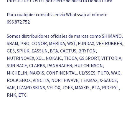
PRECIO DE COSTO por cierre de nuestra tienda física.
Para cualquier consulta envía Whatssap al número
696.872.752
Somos distribuidores oficiales de marcas como SHIMANO,
SRAM, PRO, CONOR, MERIDA, WST, FUNDAX, VEE RUBBER,
GES, SPIUK, EASSUN, BTA, CACTUS, BRYTON,
NUTRINOVEX, XCL, NOKAIC, TIOGA, GS SPORT, VITTORIA,
SUN RACE, CLARKS, PANARACER, HUTCHINSON,
MICHELIN, MAXXIS, CONTINENTAL, ULYSSES, TUFO, WAG,
ROCK SHOX, VINCITA, NORTHWAVE, TEKMAX, X-SAUCE,
VAR, LIZARD SKINS, VELOX, JOES, MAXXIS, BTA, RIDEFYL,
RMK, ETC.