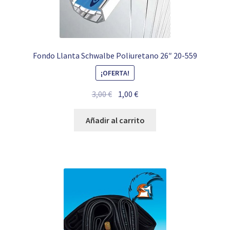
Fondo Llanta Schwalbe Poliuretano 26″ 20-559
¡OFERTA!
El
El
3,00
€
1,00
€
precio
precio
original
actual
Añadir al carrito
era:
es:
3,00 €.
1,00 €.