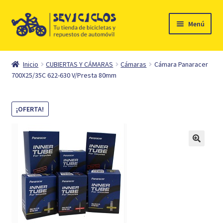
Ir
Ir
Menú
a
al
la
contenido
Inicio
navegación
Inicio
CUBIERTAS Y CÁMARAS
Cámaras
Cámara Panaracer
Expandi
700X25/35C 622-630 V/Presta 80mm
Ciclismo
el
menú
Automóvil
¡OFERTA!
hijo
Mi cuenta
Contacto