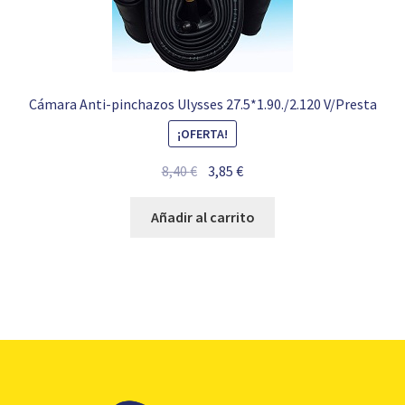
Cámara Anti-pinchazos Ulysses 27.5*1.90./2.120 V/Presta
¡OFERTA!
El
El
8,40
€
3,85
€
precio
precio
original
actual
Añadir al carrito
era:
es:
8,40 €.
3,85 €.