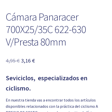
Cámara Panaracer
700X25/35C 622-630
V/Presta 80mm
El
El
4,95
€
3,16
€
precio
precio
Seviciclos, especializados en
original
actual
era:
es:
ciclismo.
4,95 €.
3,16 €.
En nuestra tienda vas a encontrar todos los artículos
disponibles relacionados con la práctica del ciclismo A