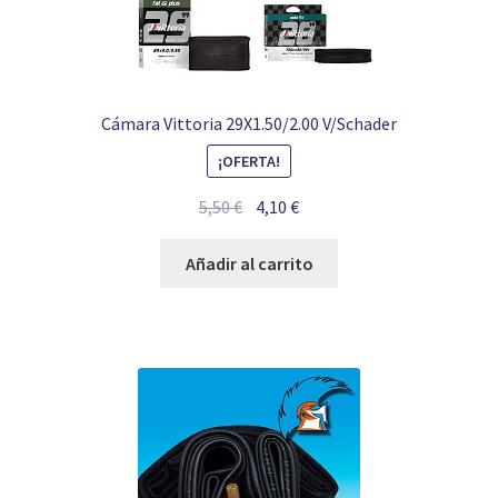
Cámara Vittoria 29X1.50/2.00 V/Schader
¡OFERTA!
El
El
5,50
€
4,10
€
precio
precio
original
actual
Añadir al carrito
era:
es:
5,50 €.
4,10 €.