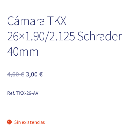
Cámara TKX
26×1.90/2.125 Schrader
40mm
El
El
4,00
€
3,00
€
precio
precio
Ref. TKX-26-AV
original
actual
era:
es:
4,00 €.
3,00 €.
Sin existencias