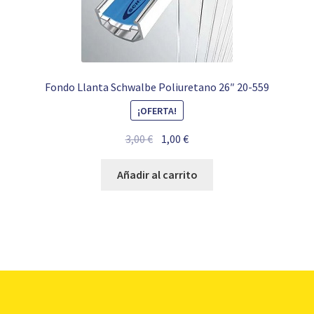
Fondo Llanta Schwalbe Poliuretano 26″ 20-559
¡OFERTA!
El
El
3,00
€
1,00
€
precio
precio
original
actual
Añadir al carrito
era:
es:
3,00 €.
1,00 €.