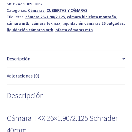
SKU:
7427136912862
Categorías:
Cámaras
,
CUBIERTAS Y CÁMARAS
Etiquetas:
cámara 26x1.90/2.125
,
cámara bicicleta montaña
,
cámara mtb
,
cámara tekmax
,
liquidación cámaras 26 pulgadas
,
liquidación cámaras mtb
,
oferta cámaras mtb
Descripción
Valoraciones (0)
Descripción
Cámara TKX 26×1.90/2.125 Schrader
40mm