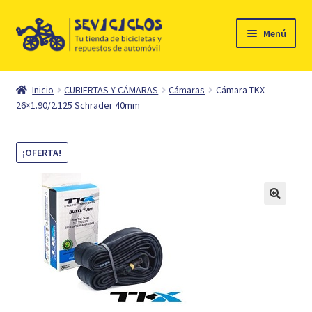
Ir
Ir
Menú
a
al
la
contenido
Inicio
navegación
Inicio
CUBIERTAS Y CÁMARAS
Cámaras
Cámara TKX
Expandi
26×1.90/2.125 Schrader 40mm
Ciclismo
el
menú
Automóvil
¡OFERTA!
hijo
Mi cuenta
Contacto