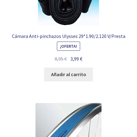
Cámara Anti-pinchazos Ulysses 29*1.90/2.120 V/Presta
¡OFERTA!
El
El
8,95
€
3,99
€
precio
precio
original
actual
Añadir al carrito
era:
es:
8,95 €.
3,99 €.