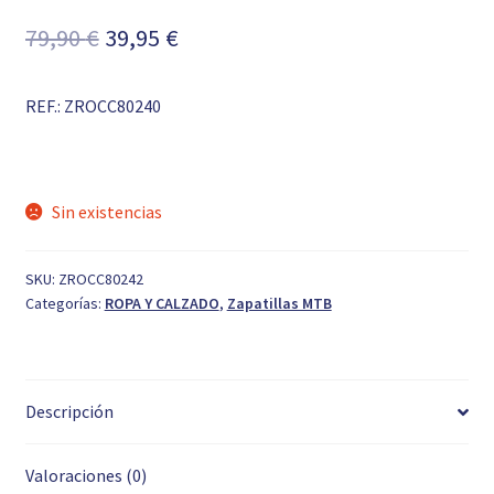
El
El
79,90
€
39,95
€
precio
precio
REF.: ZROCC80240
original
actual
era:
es:
79,90 €.
39,95 €.
Sin existencias
SKU:
ZROCC80242
Categorías:
ROPA Y CALZADO
,
Zapatillas MTB
Descripción
Valoraciones (0)