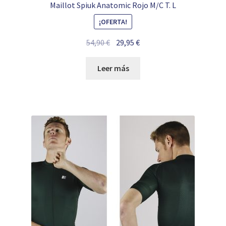
Maillot Spiuk Anatomic Rojo M/C T. L
¡OFERTA!
El
El
54,90
€
29,95
€
precio
precio
original
actual
Leer más
era:
es:
54,90 €.
29,95 €.