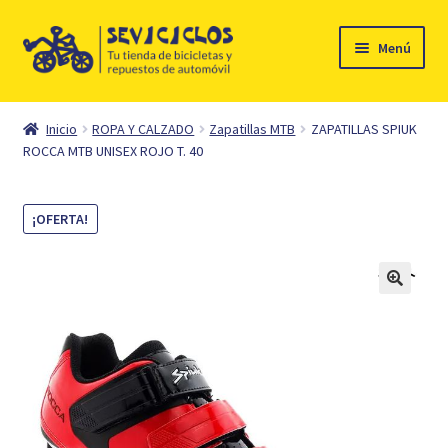
Ir
Ir
Menú
a
al
la
contenido
Inicio
navegación
Inicio
ROPA Y CALZADO
Zapatillas MTB
ZAPATILLAS SPIUK
Expandi
ROCCA MTB UNISEX ROJO T. 40
Ciclismo
el
menú
Automóvil
¡OFERTA!
hijo
Mi cuenta
Contacto