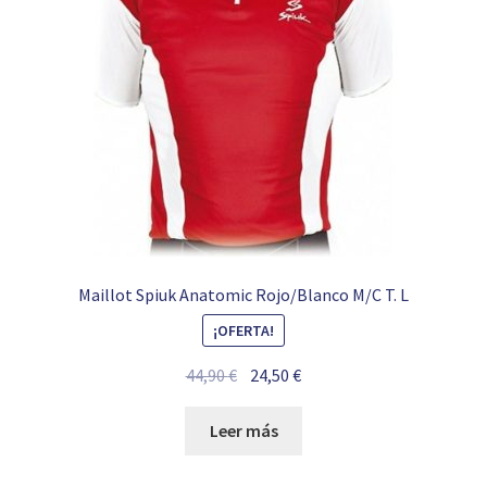
Maillot Spiuk Anatomic Rojo/Blanco M/C T. L
¡OFERTA!
El
El
44,90
€
24,50
€
precio
precio
original
actual
Leer más
era:
es:
44,90 €.
24,50 €.