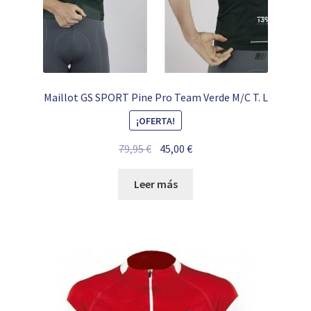
Maillot GS SPORT Pine Pro Team Verde M/C T. L
¡OFERTA!
El
El
79,95
€
45,00
€
precio
precio
original
actual
Leer más
era:
es:
79,95 €.
45,00 €.