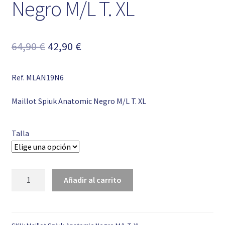
Negro M/L T. XL
El
El
64,90
€
42,90
€
precio
precio
Ref. MLAN19N6
original
actual
era:
es:
Maillot Spiuk Anatomic Negro M/L T. XL
64,90 €.
42,90 €.
Talla
Maillot
Añadir al carrito
Spiuk
Anatomic
Negro
M/L