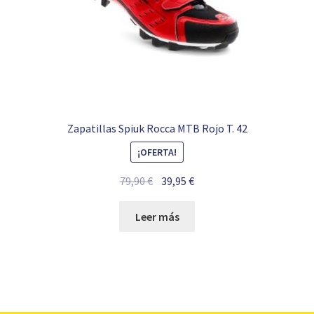
Zapatillas Spiuk Rocca MTB Rojo T. 42
¡OFERTA!
El
El
79,90
€
39,95
€
precio
precio
original
actual
Leer más
era:
es:
79,90 €.
39,95 €.