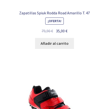
Zapatillas Spiuk Rodda Road Amarillo T. 47
¡OFERTA!
El
El
79,90
€
35,00
€
precio
precio
original
actual
Añadir al carrito
era:
es:
79,90 €.
35,00 €.