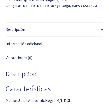
SKU:
Maillot Spiuk Anatomic Negro M/L T. XL
Categorías:
Maillots
,
Maillots Manga Larga
,
ROPA Y CALZADO
T.
XL
cantidad
Descripción
Información adicional
Valoraciones (0)
Descripción
Características
Maillot Spiuk Anatomic Negro M/L T. XL