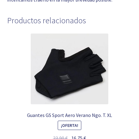
Productos relacionados
Guantes GS Sport Aero Verano Ngo. T. XL
¡OFERTA!
El
El
23,90
€
16,75
€