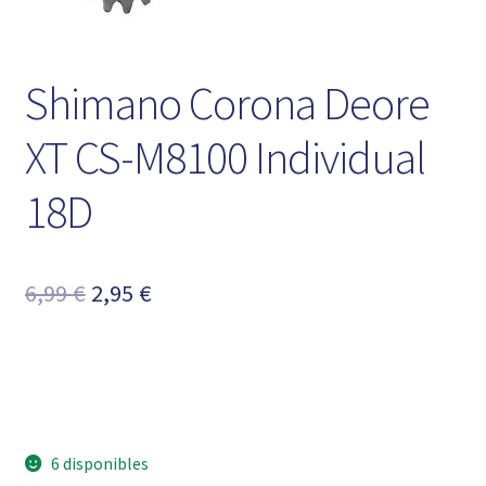
Shimano Corona Deore
XT CS-M8100 Individual
18D
El
El
6,99
€
2,95
€
precio
precio
original
actual
era:
es:
6,99 €.
2,95 €.
6 disponibles