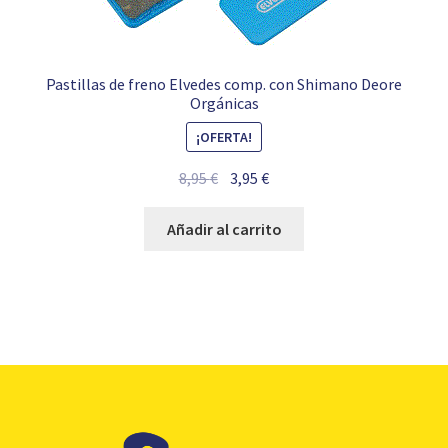
Pastillas de freno Elvedes comp. con Shimano Deore
Orgánicas
¡OFERTA!
El
El
8,95
€
3,95
€
precio
precio
original
actual
Añadir al carrito
era:
es:
8,95 €.
3,95 €.