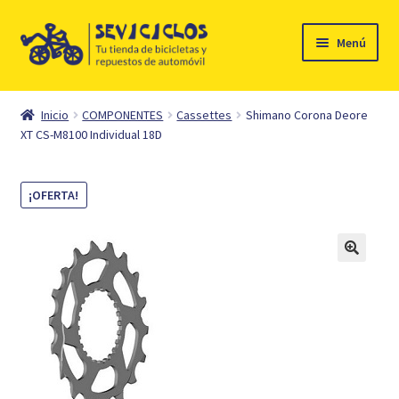
Ir
Ir
Menú
a
al
la
contenido
Inicio
navegación
Inicio
COMPONENTES
Cassettes
Shimano Corona Deore
Expandi
XT CS-M8100 Individual 18D
Ciclismo
el
menú
Automóvil
¡OFERTA!
hijo
Mi cuenta
Contacto