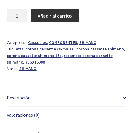
Shimano
Añadir al carrito
Corona
Deore
XT
CS-
Categorías:
Cassettes
,
COMPONENTES
,
SHIMANO
Etiquetas:
corona cassette cs-m8100
,
corona cassette shimano
,
M8100
corona cassette shimano 16d
,
recambio corona cassette
Individual
shimano
,
Y0GX16000
18D
Marca:
SHIMANO
cantidad
Descripción
Valoraciones (0)