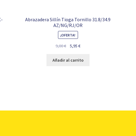
C-
Abrazadera Sillín Tioga Tornillo 31.8/34.9
AZ/NG/RJ/OR
¡OFERTA!
El
El
9,00
€
5,95
€
precio
precio
original
actual
Añadir al carrito
era:
es:
9,00 €.
5,95 €.