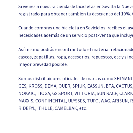
Si vienes a nuestra tienda de bicicletas en Sevilla la Nuev
registrado para obtener también tu descuento del 10%. 
Cuando compras una bicicleta en Seviciclos, recibes el 
necesidades además de un servicio post-venta que incluye
Así mismo podrás encontrar todo el material relacionado c
cascos, zapatillas, ropa, accesorios, repuestos, etc y si
mayor brevedad posible.
Somos distribuidores oficiales de marcas como SHIMAN
GES, KROSS, DEMA, QÜER, SPIUK, EASSUN, BTA, CACTU
NOKAIC, TIOGA, GS SPORT, VITTORIA, SUN RACE, CLA
MAXXIS, CONTINENTAL, ULYSSES, TUFO, WAG, ARISUN,
RIDEFYL, THULE, CAMELBAK, etc.