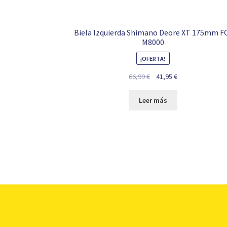
Biela Izquierda Shimano Deore XT 175mm F
M8000
¡OFERTA!
El
El
66,99
€
41,95
€
precio
precio
original
actual
Leer más
era:
es:
66,99 €.
41,95 €.