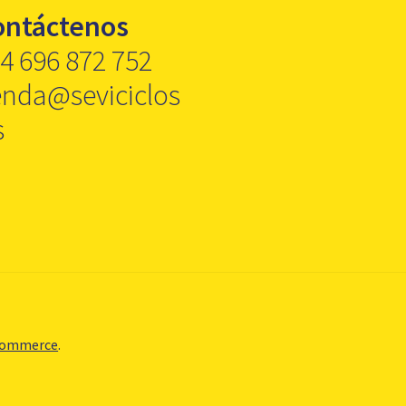
ontáctenos
4 696 872 752
enda@seviciclos
s
Commerce
.