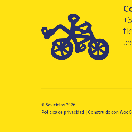
C
+3
ti
.e
© Seviciclos 2026
Política de privacidad
Construido con Woo