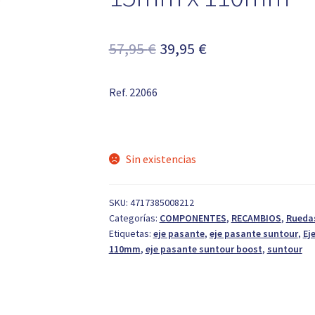
El
El
57,95
€
39,95
€
precio
precio
Ref. 22066
original
actual
era:
es:
57,95 €.
39,95 €.
Sin existencias
SKU:
4717385008212
Categorías:
COMPONENTES
,
RECAMBIOS
,
Rueda
Etiquetas:
eje pasante
,
eje pasante suntour
,
Ej
110mm
,
eje pasante suntour boost
,
suntour