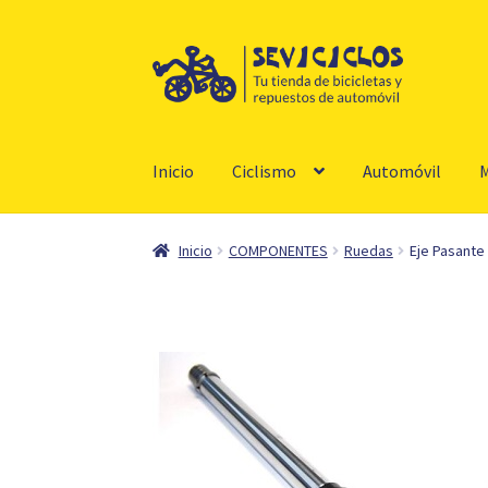
Ir
Ir
a
al
la
contenido
navegación
Inicio
Ciclismo
Automóvil
M
Inicio
COMPONENTES
Ruedas
Eje Pasant