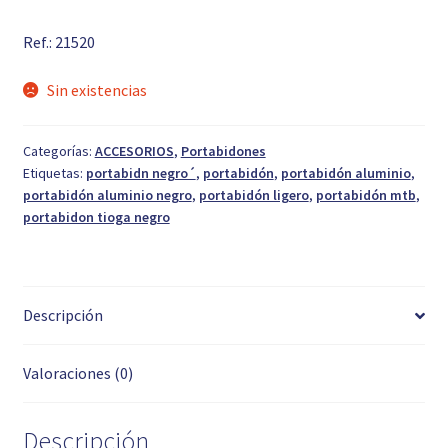
precio
precio
Ref.: 21520
original
actual
era:
es:
Sin existencias
4,95 €.
3,50 €.
Categorías:
ACCESORIOS
,
Portabidones
Etiquetas:
portabidn negro´
,
portabidón
,
portabidón aluminio
,
portabidón aluminio negro
,
portabidón ligero
,
portabidón mtb
,
portabidon tioga negro
Descripción
Valoraciones (0)
Descripción