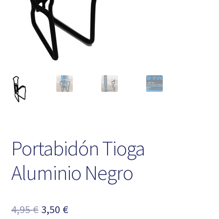
Portabidón Tioga
Aluminio Negro
El
El
4,95
€
3,50
€