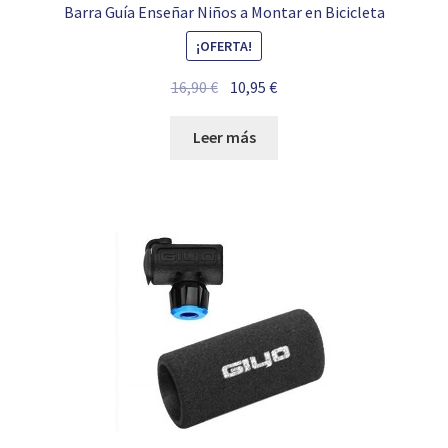
Barra Guía Enseñar Niños a Montar en Bicicleta
¡OFERTA!
El
El
16,90
€
10,95
€
precio
precio
original
actual
Leer más
era:
es:
16,90 €.
10,95 €.