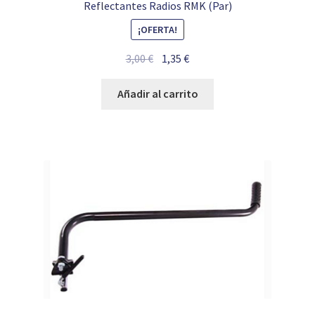
Reflectantes Radios RMK (Par)
¡OFERTA!
El
El
3,00
€
1,35
€
precio
precio
original
actual
Añadir al carrito
era:
es:
3,00 €.
1,35 €.