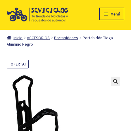
Ir
Ir
Menú
a
al
la
contenido
Inicio
navegación
Inicio
ACCESORIOS
Portabidones
Portabidón Tioga
Expandi
Aluminio Negro
Ciclismo
el
menú
Automóvil
¡OFERTA!
hijo
Mi cuenta
Contacto