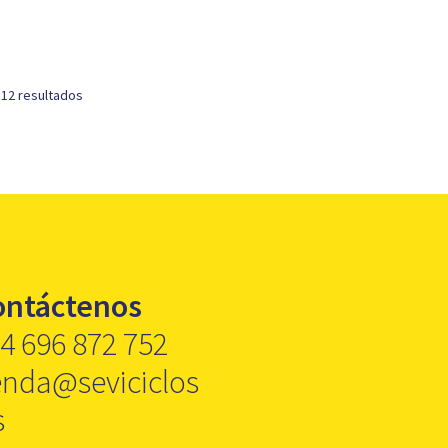
 12 resultados
ontáctenos
4 696 872 752
enda@seviciclos
s