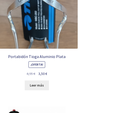
Portabidón Tioga Aluminio Plata
¡OFERTA!
El
El
4,95
€
3,50
€
precio
precio
original
actual
Leer más
era:
es:
4,95 €.
3,50 €.