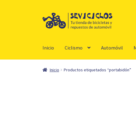
Ir
Ir
a
al
la
contenido
navegación
Inicio
Ciclismo
Automóvil
M
Inicio
Productos etiquetados “portabidón”