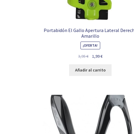
Portabidón El Gallo Apertura Lateral Derec
Amarillo
¡OFERTA!
El
El
3,95
€
1,99
€
precio
precio
original
actual
Añadir al carrito
era:
es:
3,95 €.
1,99 €.