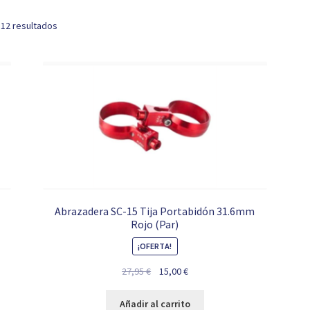
 12 resultados
Abrazadera SC-15 Tija Portabidón 31.6mm
Rojo (Par)
¡OFERTA!
El
El
27,95
€
15,00
€
precio
precio
original
actual
Añadir al carrito