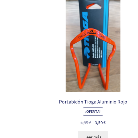
Portabidón Tioga Aluminio Rojo
¡OFERTA!
El
El
4,95
€
3,50
€
precio
precio
original
actual
Leer más