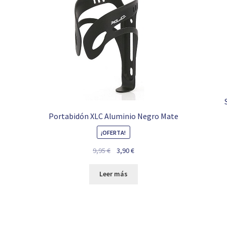
Portabidón XLC Aluminio Negro Mate
¡OFERTA!
El
El
9,95
€
3,90
€
precio
precio
original
actual
Leer más
era:
es:
9,95 €.
3,90 €.