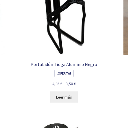
Portabidón Tioga Aluminio Negro
¡OFERTA!
El
El
4,95
€
3,50
€
precio
precio
original
actual
Leer más
era:
es:
4,95 €.
3,50 €.