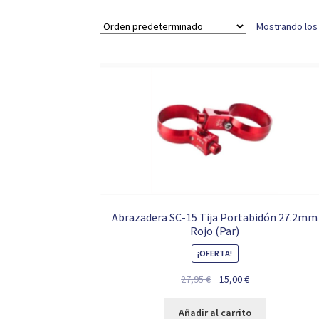
Mostrando los
Abrazadera SC-15 Tija Portabidón 27.2mm
Rojo (Par)
¡OFERTA!
El
El
27,95
€
15,00
€
precio
precio
original
actual
Añadir al carrito