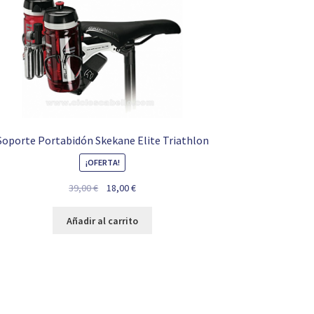
Soporte Portabidón Skekane Elite Triathlon
¡OFERTA!
El
El
39,00
€
18,00
€
precio
precio
original
actual
Añadir al carrito
era:
es:
39,00 €.
18,00 €.