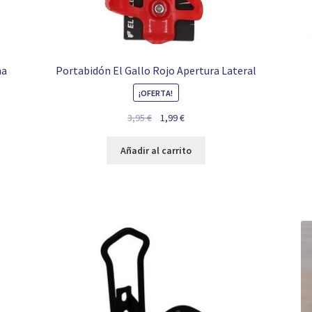
ha
Portabidón El Gallo Rojo Apertura Lateral
¡OFERTA!
El
El
3,95
€
1,99
€
precio
precio
original
actual
Añadir al carrito
era:
es:
3,95 €.
1,99 €.