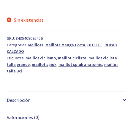
era:
es:
54,90 €.
29,99 €.
Sin existencias
SKU:
8435409095456
Categorías:
Maillots
,
Maillots Manga Corta
,
OUTLET
,
ROPA Y
CALZADO
Etiquetas:
maillot ciclismo
,
maillot ciclista
,
maillot ciclista
talla grande
,
maillot spiuk
,
maillot spiuk anatomic
,
maillot
talla 3xl
Descripción
Valoraciones (0)