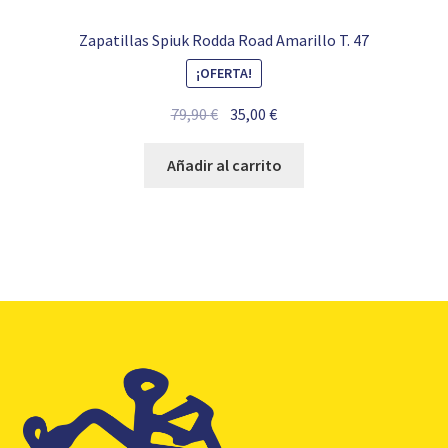
Zapatillas Spiuk Rodda Road Amarillo T. 47
¡OFERTA!
El
El
79,90
€
35,00
€
precio
precio
original
actual
Añadir al carrito
era:
es:
79,90 €.
35,00 €.