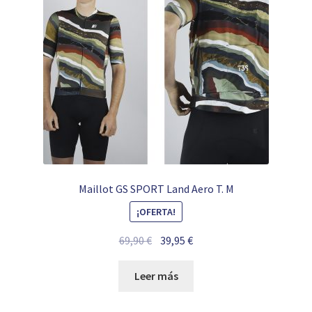
Maillot GS SPORT Land Aero T. M
¡OFERTA!
El
El
69,90
€
39,95
€
precio
precio
original
actual
Leer más
era:
es:
69,90 €.
39,95 €.