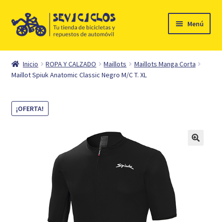
Ir
Ir
Menú
a
al
la
contenido
Inicio
navegación
Inicio
ROPA Y CALZADO
Maillots
Maillots Manga Corta
Expandi
Maillot Spiuk Anatomic Classic Negro M/C T. XL
Ciclismo
el
menú
Automóvil
¡OFERTA!
hijo
Mi cuenta
Contacto