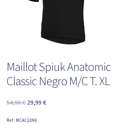
Maillot Spiuk Anatomic
Classic Negro M/C T. XL
El
El
54,90
€
29,99
€
precio
precio
Ref.: MCAC22N6
original
actual