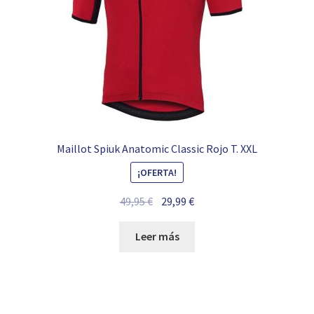
Maillot Spiuk Anatomic Classic Rojo T. XXL
¡OFERTA!
El
El
49,95
€
29,99
€
precio
precio
original
actual
Leer más
era:
es:
49,95 €.
29,99 €.