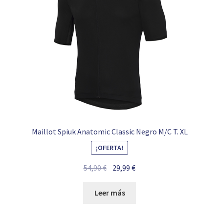
Maillot Spiuk Anatomic Classic Negro M/C T. XL
¡OFERTA!
El
El
54,90
€
29,99
€
precio
precio
original
actual
Leer más
era:
es:
54,90 €.
29,99 €.