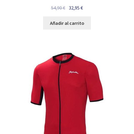
El
El
54,90
€
32,95
€
precio
precio
original
actual
Añadir al carrito
era:
es:
54,90 €.
32,95 €.