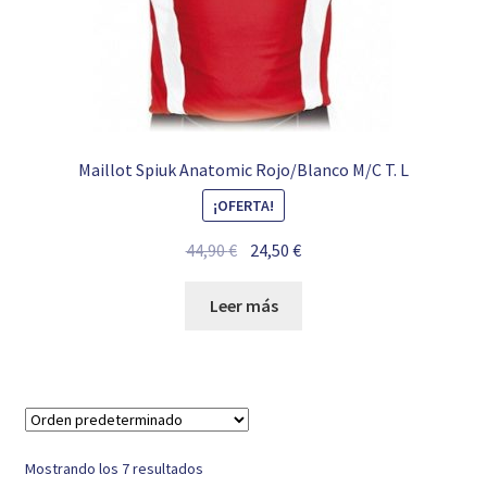
Maillot Spiuk Anatomic Rojo/Blanco M/C T. L
¡OFERTA!
El
El
44,90
€
24,50
€
precio
precio
original
actual
Leer más
era:
es:
44,90 €.
24,50 €.
Mostrando los 7 resultados