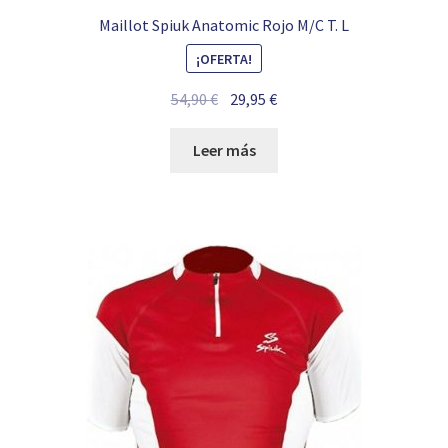
Maillot Spiuk Anatomic Rojo M/C T. L
¡OFERTA!
El
El
54,90
€
29,95
€
precio
precio
original
actual
Leer más
era:
es:
54,90 €.
29,95 €.