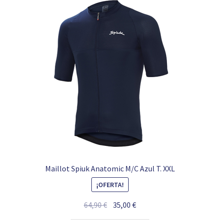
Maillot Spiuk Anatomic M/C Azul T. XXL
¡OFERTA!
El
El
64,90
€
35,00
€
precio
precio