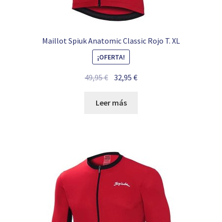
Maillot Spiuk Anatomic Classic Rojo T. XL
¡OFERTA!
El
El
49,95
€
32,95
€
precio
precio
original
actual
Leer más
era:
es:
49,95 €.
32,95 €.