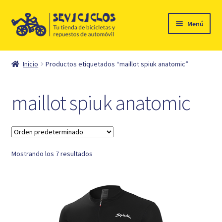
Ir
Ir
Menú
a
al
la
contenido
Inicio
navegación
Inicio
Productos etiquetados “maillot spiuk anatomic”
Expandi
Ciclismo
el
maillot spiuk anatomic
menú
Automóvil
hijo
Mi cuenta
Mostrando los 7 resultados
Contacto