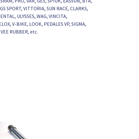
 SRAM, PRO, VAR, GES, SPIUK, EASSUN, BTA,
GS SPORT, VITTORIA, SUN RACE, CLARKS,
NTAL, ULYSSES, WAG, VINCITA,
LOX, V-BIKE, LOOK, PEDALES VP, SIGMA,
VEE RUBBER, etc.