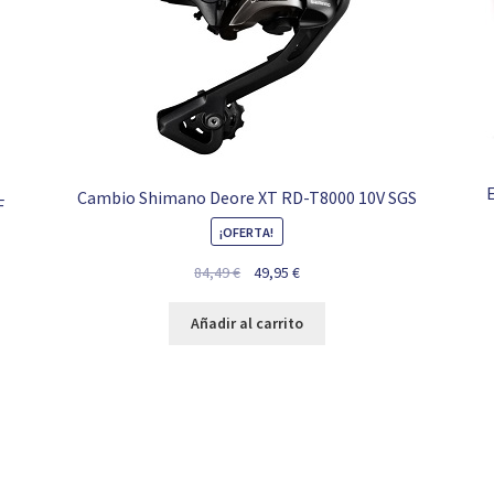
Cambio Shimano Deore XT RD-T8000 10V SGS
F
¡OFERTA!
El
El
84,49
€
49,95
€
precio
precio
original
actual
Añadir al carrito
era:
es:
84,49 €.
49,95 €.