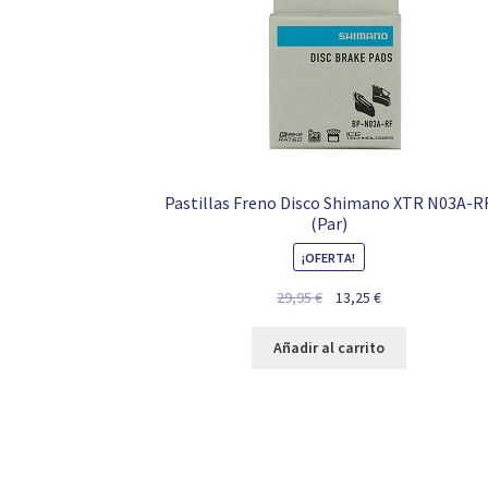
Pastillas Freno Disco Shimano XTR N03A-R
(Par)
¡OFERTA!
El
El
29,95
€
13,25
€
precio
precio
original
actual
Añadir al carrito
era:
es:
29,95 €.
13,25 €.