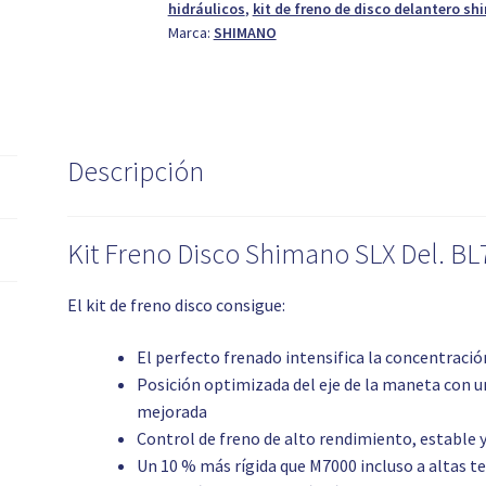
hidráulicos
,
kit de freno de disco delantero sh
M7100
Marca:
SHIMANO
cantidad
Descripción
Kit Freno Disco Shimano SLX Del. B
El kit de freno disco consigue:
El perfecto frenado intensifica la concentración 
Posición optimizada del eje de la maneta con 
mejorada
Control de freno de alto rendimiento, estable y
Un 10 % más rígida que M7000 incluso a altas 