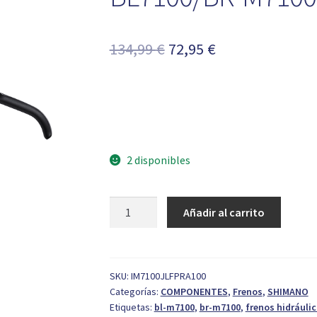
El
El
134,99
€
72,95
€
precio
precio
original
actual
era:
es:
134,99 €.
72,95 €.
2 disponibles
Kit
Añadir al carrito
Freno
Disco
Shimano
SLX
SKU:
IM7100JLFPRA100
Categorías:
COMPONENTES
,
Frenos
,
SHIMANO
Del.
Etiquetas:
bl-m7100
,
br-m7100
,
frenos hidráuli
BL7100/BR-