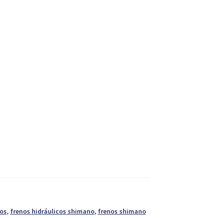
cos
,
frenos hidráulicos shimano
,
frenos shimano