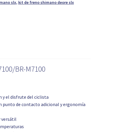
imano slx
,
kit de freno shimano deore slx
L7100/BR-M7100
y el disfrute del ciclista
un punto de contacto adicional y ergonomía
 versátil
temperaturas