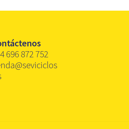
ontáctenos
4 696 872 752
enda@seviciclos
s