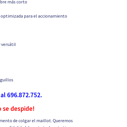
libre más corto
ás optimizada para el accionamiento
 versátil
iguillos
 al 696.872.752.
o se despide!
mento de colgar el maillot. Queremos