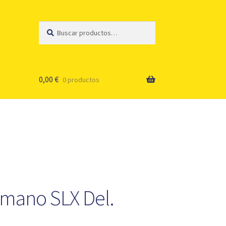
Buscar
Buscar
por:
0,00
€
0 productos
imano SLX Del.