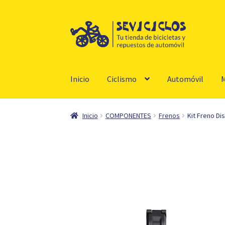
Ir
Ir
a
al
la
contenido
navegación
Inicio
Ciclismo
Automóvil
M
Inicio
COMPONENTES
Frenos
Kit Freno D