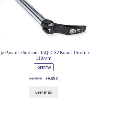
Eje Pasante Suntour 15QLC 32 Boost 15mm x
110mm
¡OFERTA!
El
El
57,95
€
39,95
€
precio
precio
original
actual
Leer más
era:
es:
57,95 €.
39,95 €.