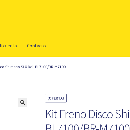
i cuenta
Contacto
isco Shimano SLX Del. BL7100/BR-M7100
¡OFERTA!
Kit Freno Disco Sh
BL7100/BR-M7100