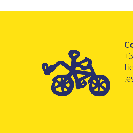
C
+3
ti
.e