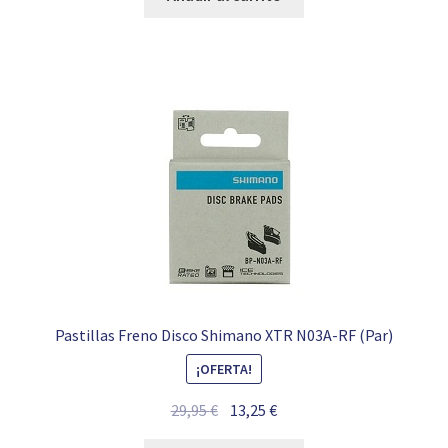
era:
es:
149,00 €.
105,99 €.
Pastillas Freno Disco Shimano XTR N03A-RF (Par)
¡OFERTA!
El
El
29,95
€
13,25
€
precio
precio