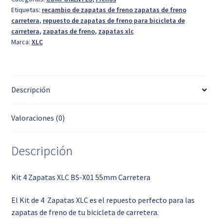
Etiquetas:
recambio de zapatas de freno zapatas de freno
55mm
carretera
,
repuesto de zapatas de freno para bicicleta de
Carretera
carretera
,
zapatas de freno
,
zapatas xlc
cantidad
Marca:
XLC
Descripción
Valoraciones (0)
Descripción
Kit 4 Zapatas XLC BS-X01 55mm Carretera
El Kit de 4 Zapatas XLC es el repuesto perfecto para las
zapatas de freno de tu bicicleta de carretera.