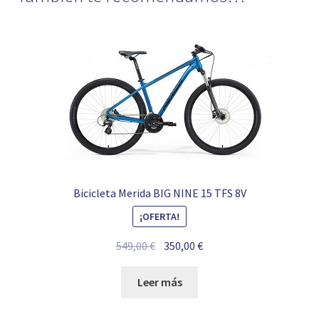
Bicicleta Merida BIG NINE 15 TFS 8V
¡OFERTA!
El
El
549,00
€
350,00
€
precio
precio
original
actual
Leer más
era:
es:
549,00 €.
350,00 €.