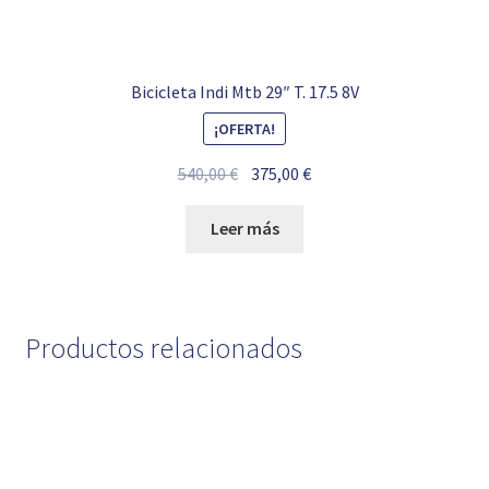
Bicicleta Indi Mtb 29″ T. 17.5 8V
¡OFERTA!
El
El
540,00
€
375,00
€
precio
precio
original
actual
Leer más
era:
es:
540,00 €.
375,00 €.
Productos relacionados