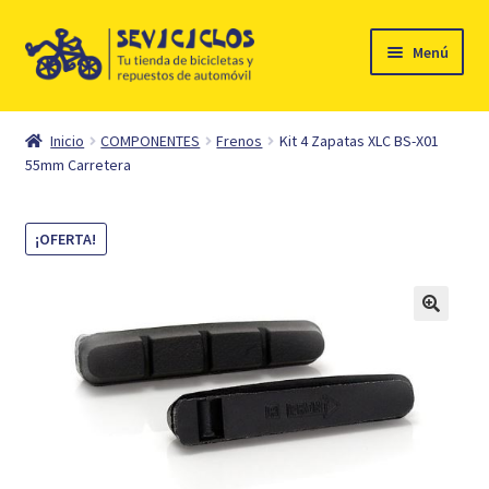
Ir
Ir
Menú
a
al
la
contenido
Inicio
navegación
Inicio
COMPONENTES
Frenos
Kit 4 Zapatas XLC BS-X01
Expandi
55mm Carretera
Ciclismo
el
menú
Automóvil
¡OFERTA!
hijo
Mi cuenta
Contacto