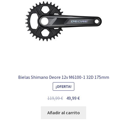
Bielas Shimano Deore 12v M6100-1 32D 175mm
¡OFERTA!
El
El
119,99
€
49,99
€
precio
precio
original
actual
Añadir al carrito
era:
es:
119,99 €.
49,99 €.