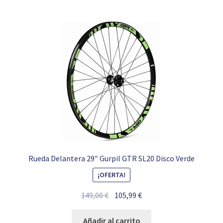
Rueda Delantera 29″ Gurpil GTR SL20 Disco Verde
¡OFERTA!
El
El
149,00
€
105,99
€
precio
precio
original
actual
Añadir al carrito