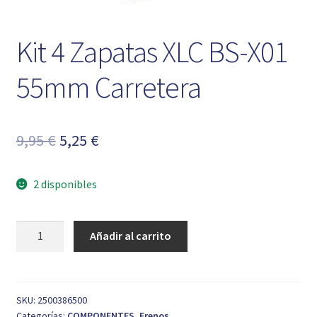
Kit 4 Zapatas XLC BS-X01
55mm Carretera
El
El
9,95
€
5,25
€
precio
precio
2 disponibles
original
actual
era:
es:
Kit
Añadir al carrito
9,95 €.
5,25 €.
4
Zapatas
XLC
BS-
SKU:
2500386500
Categorías:
COMPONENTES
,
Frenos
X01