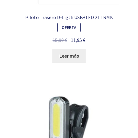
Piloto Trasero D-Ligth USB+LED 211 RMK
¡OFERTA!
El
El
15,90
€
11,95
€
precio
precio
original
actual
Leer más
era:
es:
15,90 €.
11,95 €.