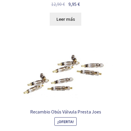
El
El
12,90
€
9,95
€
precio
precio
original
actual
Leer más
era:
es:
12,90 €.
9,95 €.
Recambio Obús Válvula Presta Joes
¡OFERTA!