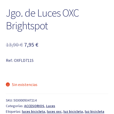
Jgo. de Luces OXC
Brightspot
El
El
13,90
€
7,95
€
precio
precio
Ref.: OXFLD711S
original
actual
era:
es:
13,90 €.
7,95 €.
Sin existencias
SKU:
5030009347214
Categorías:
ACCESORIOS
,
Luces
Etiquetas:
luces bicicleta
,
luces oxc
,
luz bicicleta
,
luz bicicleta