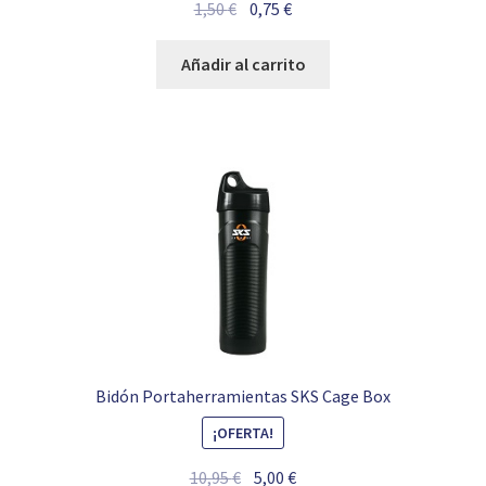
El
El
1,50
€
0,75
€
precio
precio
original
actual
Añadir al carrito
era:
es:
1,50 €.
0,75 €.
Bidón Portaherramientas SKS Cage Box
¡OFERTA!
El
El
10,95
€
5,00
€