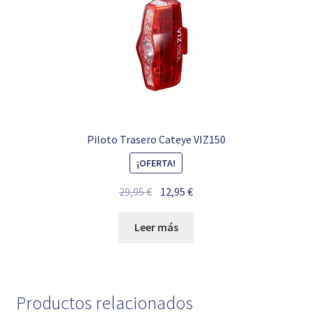
Piloto Trasero Cateye VIZ150
¡OFERTA!
El
El
29,95
€
12,95
€
precio
precio
original
actual
Leer más
era:
es:
29,95 €.
12,95 €.
Productos relacionados