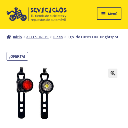
Ir
Ir
Menú
a
al
la
contenido
Inicio
navegación
Inicio
ACCESORIOS
Luces
Jgo. de Luces OXC Brightspot
Expandi
Ciclismo
el
¡OFERTA!
menú
Automóvil
hijo
Mi cuenta
Contacto