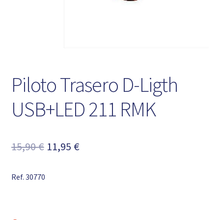
Piloto Trasero D-Ligth
USB+LED 211 RMK
El
El
15,90
€
11,95
€
precio
precio
Ref. 30770
original
actual
era:
es:
15,90 €.
11,95 €.