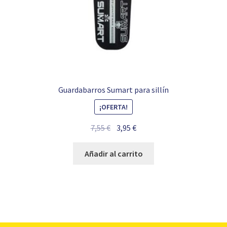
Guardabarros Sumart para sillín
¡OFERTA!
El
El
7,55
€
3,95
€
precio
precio
original
actual
Añadir al carrito
era:
es:
7,55 €.
3,95 €.