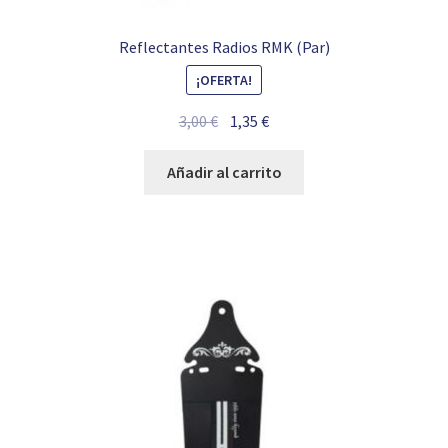
Reflectantes Radios RMK (Par)
¡OFERTA!
El
El
3,00
€
1,35
€
precio
precio
original
actual
Añadir al carrito
era:
es:
3,00 €.
1,35 €.