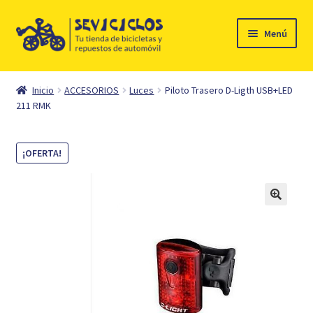
Ir
Ir
Menú
a
al
la
contenido
Inicio
navegación
Inicio
ACCESORIOS
Luces
Piloto Trasero D-Ligth USB+LED
Expandi
211 RMK
Ciclismo
el
menú
Automóvil
¡OFERTA!
hijo
Mi cuenta
Contacto