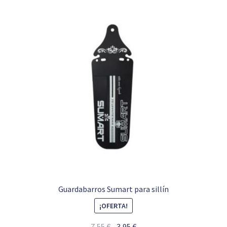
Guardabarros Sumart para sillín
¡OFERTA!
El
El
7,55
€
3,95
€