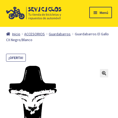
Ir
Ir
Menú
a
al
la
contenido
Inicio
navegación
Inicio
ACCESORIOS
Guardabarros
Guardabarros El Gallo
Expandi
CX Negro/Blanco
Ciclismo
el
menú
Automóvil
¡OFERTA!
hijo
Mi cuenta
Contacto