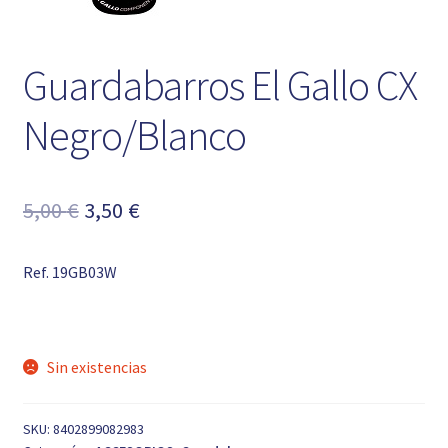
Guardabarros El Gallo CX
Negro/Blanco
El
El
5,00
€
3,50
€
precio
precio
Ref. 19GB03W
original
actual
era:
es:
5,00 €.
3,50 €.
Sin existencias
SKU:
8402899082983