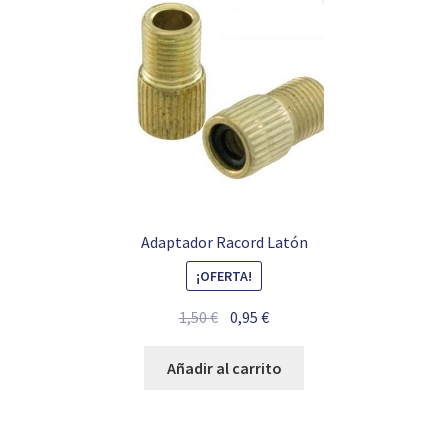
Adaptador Racord Latón
¡OFERTA!
El
El
1,50
€
0,95
€
precio
precio
original
actual
Añadir al carrito
era:
es:
1,50 €.
0,95 €.