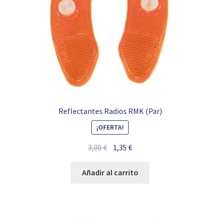
Reflectantes Radios RMK (Par)
¡OFERTA!
El
El
3,00
€
1,35
€
precio
precio
original
actual
Añadir al carrito
era:
es:
3,00 €.
1,35 €.