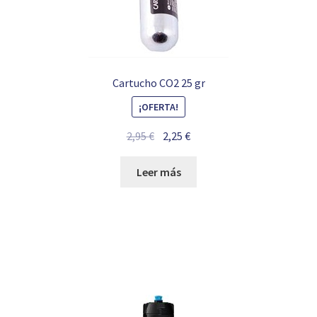
Cartucho CO2 25 gr
¡OFERTA!
El
El
2,95
€
2,25
€
precio
precio
original
actual
Leer más
era:
es:
2,95 €.
2,25 €.