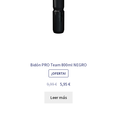
Bidón PRO Team 800ml NEGRO
¡OFERTA!
El
El
9,99
€
5,95
€
precio
precio
original
actual
Leer más
era:
es:
9,99 €.
5,95 €.