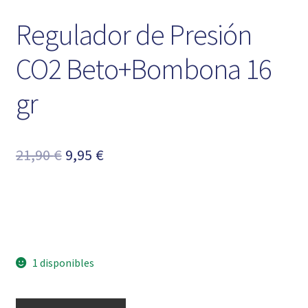
Regulador de Presión
CO2 Beto+Bombona 16
gr
El
El
21,90
€
9,95
€
precio
precio
original
actual
era:
es:
21,90 €.
9,95 €.
1 disponibles
Regulador