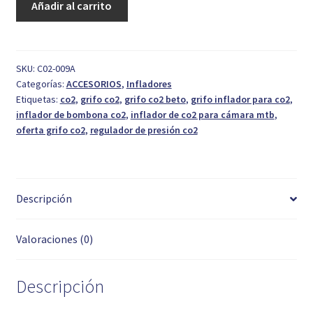
Añadir al carrito
de
Presión
CO2
Beto+Bombona
SKU:
C02-009A
Categorías:
ACCESORIOS
,
Infladores
16
Etiquetas:
co2
,
grifo co2
,
grifo co2 beto
,
grifo inflador para co2
,
gr
inflador de bombona co2
,
inflador de co2 para cámara mtb
,
cantidad
oferta grifo co2
,
regulador de presión co2
Descripción
Valoraciones (0)
Descripción