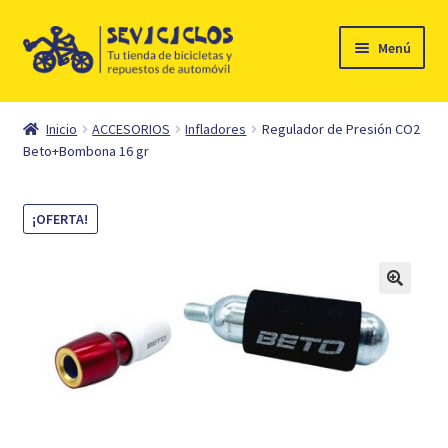
Ir
Ir
Menú
a
al
la
contenido
Inicio
navegación
Inicio
ACCESORIOS
Infladores
Regulador de Presión CO2
Expandi
Beto+Bombona 16 gr
Ciclismo
el
menú
Automóvil
¡OFERTA!
hijo
Mi cuenta
Contacto