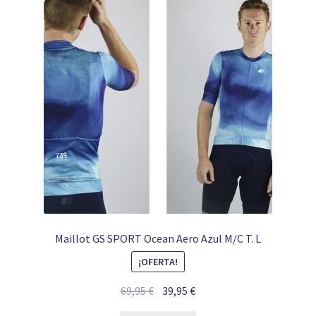
Maillot GS SPORT Ocean Aero Azul M/C T. L
¡OFERTA!
El
El
69,95
€
39,95
€
precio
precio