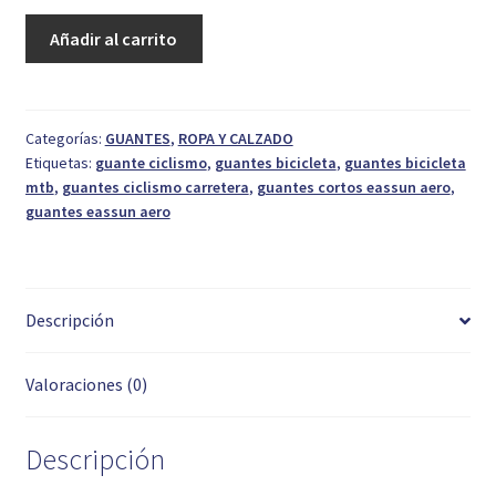
Guantes
Añadir al carrito
Cortos
Eassun
Aero
Ngo.
Categorías:
GUANTES
,
ROPA Y CALZADO
Etiquetas:
guante ciclismo
,
guantes bicicleta
,
guantes bicicleta
T.
mtb
,
guantes ciclismo carretera
,
guantes cortos eassun aero
,
M
guantes eassun aero
cantidad
Descripción
Valoraciones (0)
Descripción