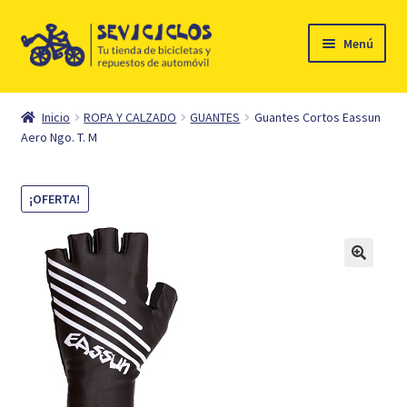
Ir
Ir
Menú
a
al
la
contenido
Inicio
navegación
Inicio
ROPA Y CALZADO
GUANTES
Guantes Cortos Eassun
Expandi
Aero Ngo. T. M
Ciclismo
el
menú
Automóvil
¡OFERTA!
hijo
Mi cuenta
Contacto