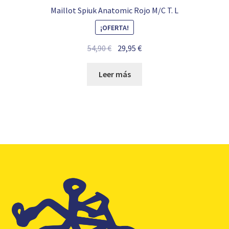
Maillot Spiuk Anatomic Rojo M/C T. L
¡OFERTA!
El
El
54,90
€
29,95
€
precio
precio
original
actual
Leer más
era:
es:
54,90 €.
29,95 €.