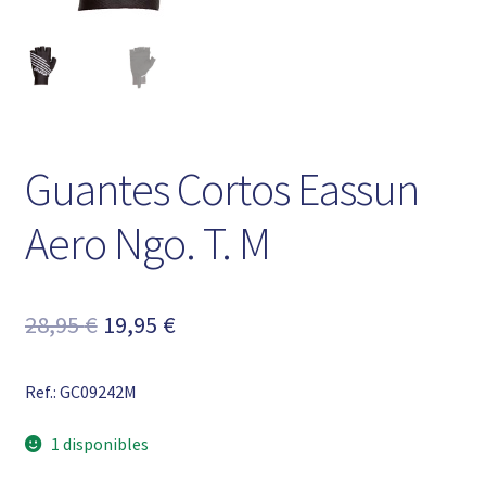
Guantes Cortos Eassun
Aero Ngo. T. M
El
El
28,95
€
19,95
€
precio
precio
Ref.: GC09242M
original
actual
era:
es:
1 disponibles
28,95 €.
19,95 €.