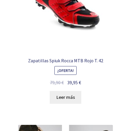
Zapatillas Spiuk Rocca MTB Rojo T. 42
¡OFERTA!
El
El
79,90
€
39,95
€
precio
precio
original
actual
Leer más
era:
es:
79,90 €.
39,95 €.