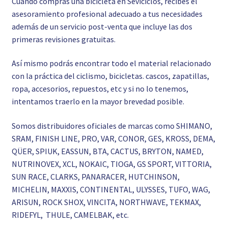
Cuando compras una bicicleta en Seviciclos, recibes el
asesoramiento profesional adecuado a tus necesidades
además de un servicio post-venta que incluye las dos
primeras revisiones gratuitas.
Así mismo podrás encontrar todo el material relacionado
con la práctica del ciclismo, bicicletas. cascos, zapatillas,
ropa, accesorios, repuestos, etc y si no lo tenemos,
intentamos traerlo en la mayor brevedad posible.
Somos distribuidores oficiales de marcas como SHIMANO,
SRAM, FINISH LINE, PRO, VAR, CONOR, GES, KROSS, DEMA,
QÜER, SPIUK, EASSUN, BTA, CACTUS, BRYTON, NAMED,
NUTRINOVEX, XCL, NOKAIC, TIOGA, GS SPORT, VITTORIA,
SUN RACE, CLARKS, PANARACER, HUTCHINSON,
MICHELIN, MAXXIS, CONTINENTAL, ULYSSES, TUFO, WAG,
ARISUN, ROCK SHOX, VINCITA, NORTHWAVE, TEKMAX,
RIDEFYL, THULE, CAMELBAK, etc.