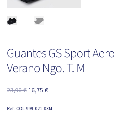
Guantes GS Sport Aero
Verano Ngo. T. M
El
El
23,90
€
16,75
€
precio
precio
Ref.: COL-999-021-03M
original
actual
era:
es:
23,90 €.
16,75 €.