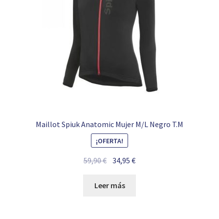
Maillot Spiuk Anatomic Mujer M/L Negro T.M
¡OFERTA!
El
El
59,90
€
34,95
€
precio
precio
original
actual
Leer más
era:
es:
59,90 €.
34,95 €.