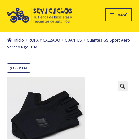
Ir
Ir
Menú
a
al
la
contenido
Inicio
navegación
Inicio
ROPA Y CALZADO
GUANTES
Guantes GS Sport Aero
Expandi
Verano Ngo. T. M
Ciclismo
el
menú
Automóvil
¡OFERTA!
hijo
Mi cuenta
Contacto