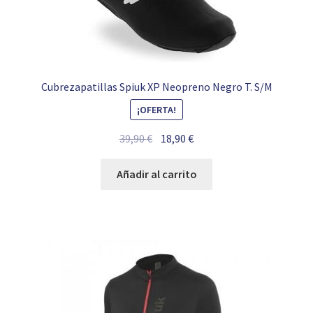
Cubrezapatillas Spiuk XP Neopreno Negro T. S/M
¡OFERTA!
El
El
39,90
€
18,90
€
precio
precio
original
actual
Añadir al carrito
era:
es:
39,90 €.
18,90 €.