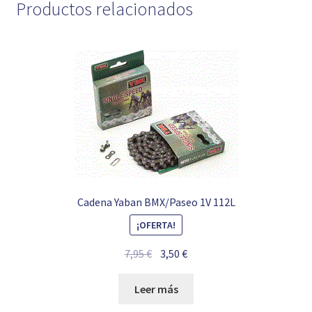
Productos relacionados
Cadena Yaban BMX/Paseo 1V 112L
¡OFERTA!
El
El
7,95
€
3,50
€
precio
precio
original
actual
Leer más
era:
es: