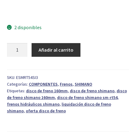
original
actual
era:
es:
18,99 €.
7,95 €.
2 disponibles
Disco
Añadir al carrito
Shimano
160
mm
Center
SKU:
ESMRT54SI3
Categorías:
COMPONENTES
,
Frenos
,
SHIMANO
Lock
Etiquetas:
disco de freno 160mm
,
disco de freno shimano
,
disco
SM-
de freno shimano 160mm
,
disco de freno shimano sm-rt54
,
RT54
frenos hidráulicos shimano
,
liquidación disco de freno
cantidad
shimano
,
oferta disco de freno