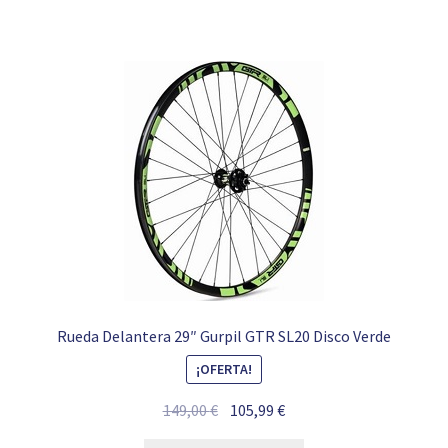
7,95 €.
3,50 €.
Rueda Delantera 29″ Gurpil GTR SL20 Disco Verde
¡OFERTA!
El
El
149,00
€
105,99
€
precio
precio