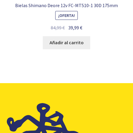
Bielas Shimano Deore 12v FC-MT510-1 30D 175mm
¡OFERTA!
El
El
84,99
€
39,99
€
precio
precio
original
actual
Añadir al carrito
era:
es:
84,99 €.
39,99 €.