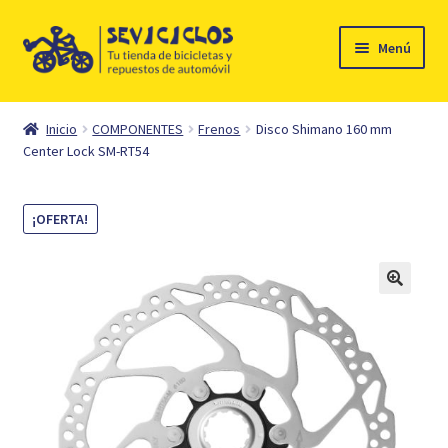
Ir
Ir
Menú
a
al
la
contenido
Inicio
navegación
Inicio
COMPONENTES
Frenos
Disco Shimano 160 mm
Expandi
Center Lock SM-RT54
Ciclismo
el
menú
Automóvil
¡OFERTA!
hijo
Mi cuenta
Contacto