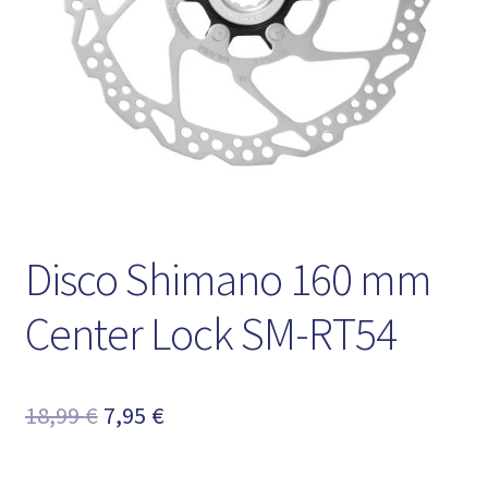
Disco Shimano 160 mm
Center Lock SM-RT54
El
El
18,99
€
7,95
€
precio
precio