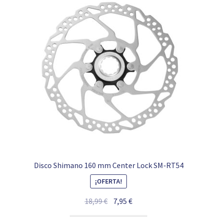
Disco Shimano 160 mm Center Lock SM-RT54
¡OFERTA!
El
El
18,99
€
7,95
€
precio
precio