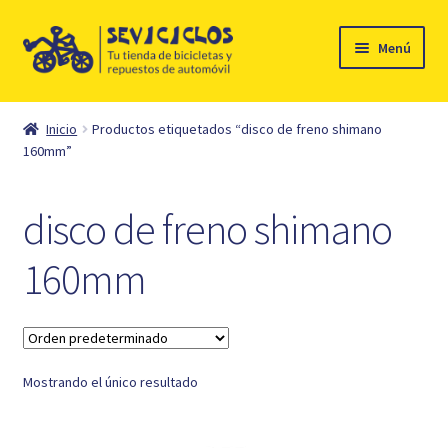
Ir
Ir
Menú
a
al
la
contenido
Inicio
navegación
Inicio
Productos etiquetados “disco de freno shimano
Expandi
160mm”
Ciclismo
el
menú
Automóvil
disco de freno shimano
hijo
Mi cuenta
160mm
Contacto
Mostrando el único resultado