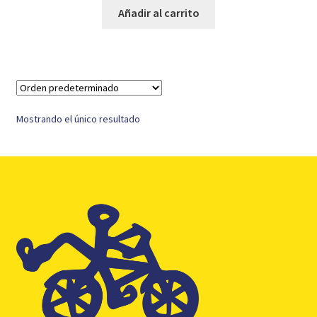
original
actual
Añadir al carrito
era:
es:
18,99 €.
7,95 €.
Mostrando el único resultado