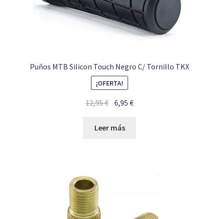
Puños MTB Silicon Touch Negro C/ Tornillo TKX
¡OFERTA!
El
El
12,95
€
6,95
€
precio
precio
original
actual
Leer más
era:
es:
12,95 €.
6,95 €.