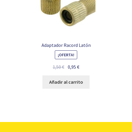
Adaptador Racord Latón
¡OFERTA!
El
El
1,50
€
0,95
€
precio
precio
original
actual
Añadir al carrito
era:
es:
1,50 €.
0,95 €.