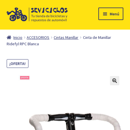
Ir
Ir
Menú
a
al
la
contenido
Inicio
navegación
Inicio
ACCESORIOS
Cintas Manillar
Cinta de Manillar
Expandi
Ridefyl RPC Blanca
Ciclismo
el
menú
Automóvil
¡OFERTA!
hijo
Mi cuenta
Contacto