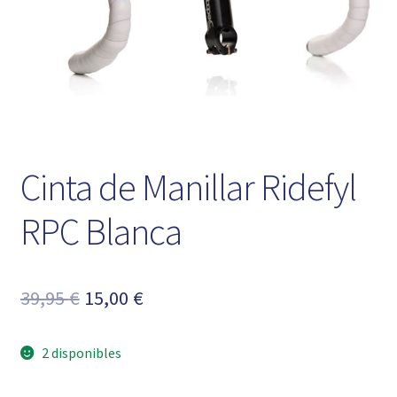
Cinta de Manillar Ridefyl
RPC Blanca
El
El
39,95
€
15,00
€
precio
precio
2 disponibles
original
actual
era:
es: