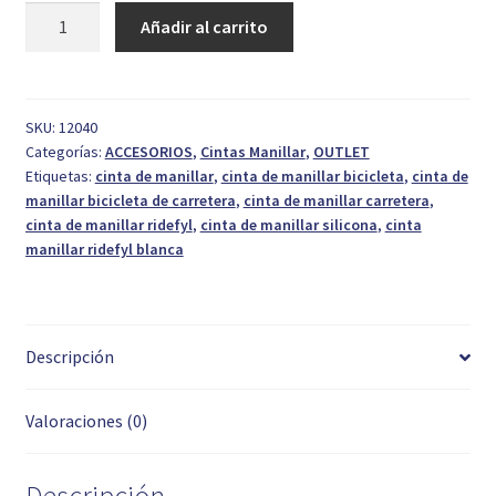
Cinta
Añadir al carrito
39,95 €.
15,00 €.
de
Manillar
Ridefyl
RPC
SKU:
12040
Categorías:
ACCESORIOS
,
Cintas Manillar
,
OUTLET
Blanca
Etiquetas:
cinta de manillar
,
cinta de manillar bicicleta
,
cinta de
cantidad
manillar bicicleta de carretera
,
cinta de manillar carretera
,
cinta de manillar ridefyl
,
cinta de manillar silicona
,
cinta
manillar ridefyl blanca
Descripción
Valoraciones (0)