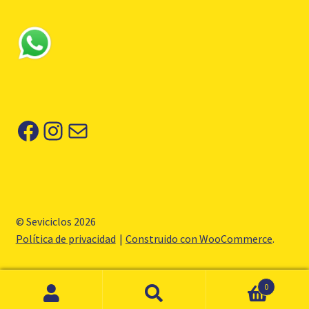
Facebook
Instagram
Correo electrónico
© Seviciclos 2026
Política de privacidad
Construido con WooCommerce
.
0
Buscar
Buscar