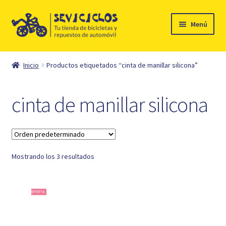
Ir
Ir
Menú
a
al
la
contenido
Inicio
navegación
Inicio
Productos etiquetados “cinta de manillar silicona”
Expandi
Ciclismo
el
cinta de manillar silicona
menú
Automóvil
hijo
Mi cuenta
Mostrando los 3 resultados
Contacto