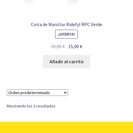
Cinta de Manillar Ridefyl RPC Verde
¡OFERTA!
El
El
39,95
€
15,00
€
precio
precio
original
actual
Añadir al carrito
era:
es:
39,95 €.
15,00 €.
Mostrando los 3 resultados