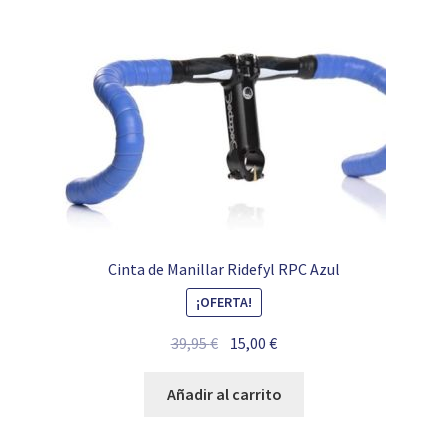
Cinta de Manillar Ridefyl RPC Azul
¡OFERTA!
El
El
39,95
€
15,00
€
precio
precio
original
actual
Añadir al carrito
era:
es:
39,95 €.
15,00 €.