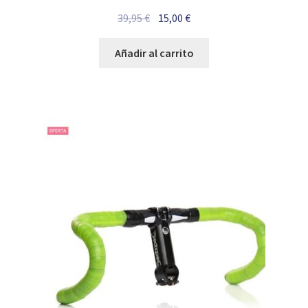
El
El
39,95
€
15,00
€
precio
precio
original
actual
Añadir al carrito
era:
es:
39,95 €.
15,00 €.