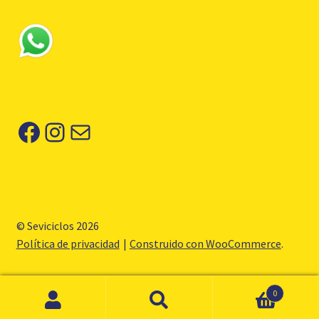
Facebook
Instagram
Correo electrónico
© Seviciclos 2026
Política de privacidad
Construido con WooCommerce
.
0
Buscar
Buscar