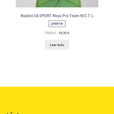
Maillot GS SPORT Moss Pro Team M/C T. L
¡OFERTA!
El
El
79,85
€
39,95
€
precio
precio
original
actual
Leer más
era:
es:
79,85 €.
39,95 €.