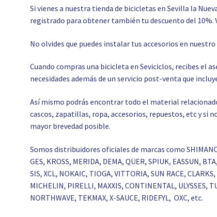
Si vienes a nuestra tienda de bicicletas en Sevilla la Nuev
registrado para obtener también tu descuento del 10%. 
No olvides que puedes instalar tus accesorios en nuestr
Cuando compras una bicicleta en Seviciclos, recibes el 
necesidades además de un servicio post-venta que incluye
Así mismo podrás encontrar todo el material relacionado c
cascos, zapatillas, ropa, accesorios, repuestos, etc y si
mayor brevedad posible.
Somos distribuidores oficiales de marcas como SHIMAN
GES, KROSS, MERIDA, DEMA, QÜER, SPIUK, EASSUN, BT
SIS, XCL, NOKAIC, TIOGA, VITTORIA, SUN RACE, CLAR
MICHELIN, PIRELLI, MAXXIS, CONTINENTAL, ULYSSES, T
NORTHWAVE, TEKMAX, X-SAUCE, RIDEFYL, OXC, etc.