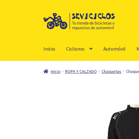
Ir
Ir
a
al
la
contenido
navegación
Inicio
Ciclismo
Automóvil
M
Inicio
ROPA Y CALZADO
Chaquetas
Chaque