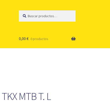
Buscar
Buscar
por:
0,00
€
0 productos
 TKX MTB T. L