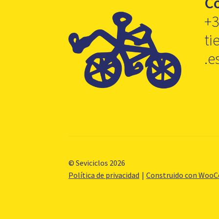
C
+3
ti
.e
© Seviciclos 2026
Política de privacidad
Construido con Woo