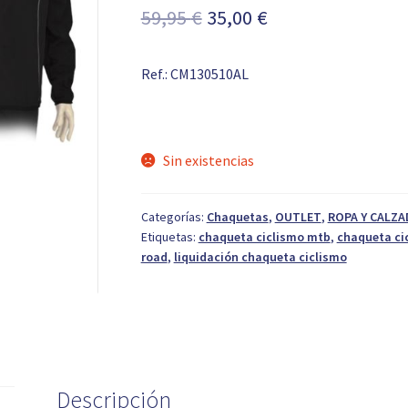
El
El
59,95
€
35,00
€
precio
precio
Ref.: CM130510AL
original
actual
era:
es:
59,95 €.
35,00 €.
Sin existencias
Categorías:
Chaquetas
,
OUTLET
,
ROPA Y CALZ
Etiquetas:
chaqueta ciclismo mtb
,
chaqueta ci
road
,
liquidación chaqueta ciclismo
Descripción