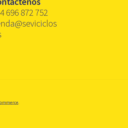
ontáctenos
4 696 872 752
enda@seviciclos
s
Commerce
.