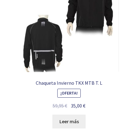
Chaqueta Invierno TKX MTB T. L
¡OFERTA!
El
El
59,95
€
35,00
€
precio
precio
original
actual
Leer más
era:
es:
59,95 €.
35,00 €.