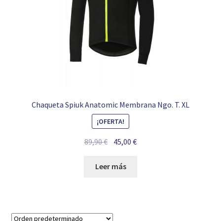
Chaqueta Spiuk Anatomic Membrana Ngo. T. XL
¡OFERTA!
El
El
89,90
€
45,00
€
precio
precio
original
actual
Leer más
era:
es:
89,90 €.
45,00 €.