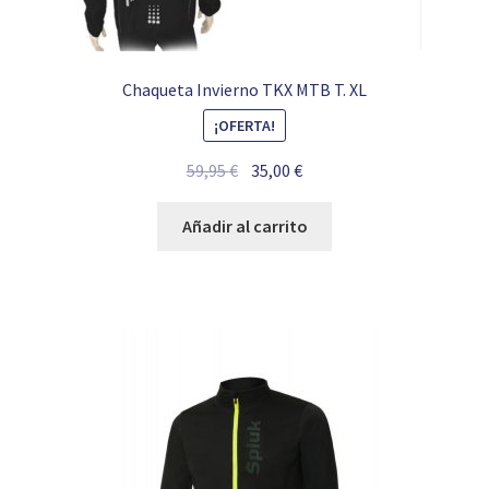
Chaqueta Invierno TKX MTB T. XL
¡OFERTA!
El
El
59,95
€
35,00
€
precio
precio
original
actual
Añadir al carrito
era:
es:
59,95 €.
35,00 €.