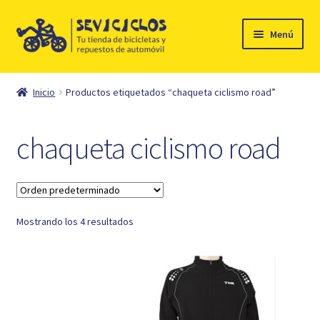
Ir
Ir
Menú
a
al
la
contenido
Inicio
navegación
Inicio
Productos etiquetados “chaqueta ciclismo road”
Expandi
Ciclismo
el
chaqueta ciclismo road
menú
Automóvil
hijo
Mi cuenta
Mostrando los 4 resultados
Contacto