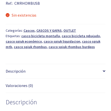
Ref.: CMRHOMBUSB
original
actual
era:
es:
Sin existencias
39,90 €.
24,00 €.
Categorías:
Cascos
,
CASCOS Y GAFAS
,
OUTLET
Etiquetas:
casco bicicleta montaña
,
casco bicicleta rebajado
,
casco spiuk económico
,
casco spiuk liquidacion
,
casco spiuk
mtb
,
casco spiuk rhombus
,
casco spiuk rhombus burdeos
Descripción
Valoraciones (0)
Descripción