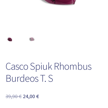
Casco Spiuk Rhombus
Burdeos T. S
El
El
39,90
€
24,00
€
precio
precio