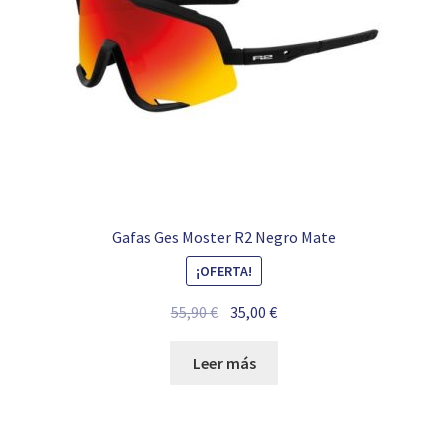
Gafas Ges Moster R2 Negro Mate
¡OFERTA!
El
El
55,90
€
35,00
€
precio
precio
original
actual
Leer más
era:
es:
55,90 €.
35,00 €.