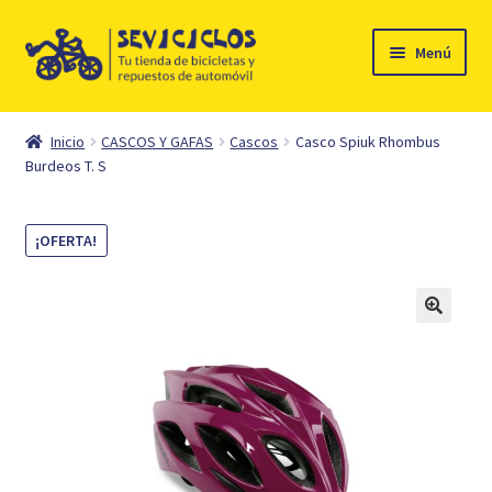
Ir
Ir
Menú
a
al
la
contenido
Inicio
navegación
Inicio
CASCOS Y GAFAS
Cascos
Casco Spiuk Rhombus
Expandi
Burdeos T. S
Ciclismo
el
menú
Automóvil
¡OFERTA!
hijo
Mi cuenta
Contacto