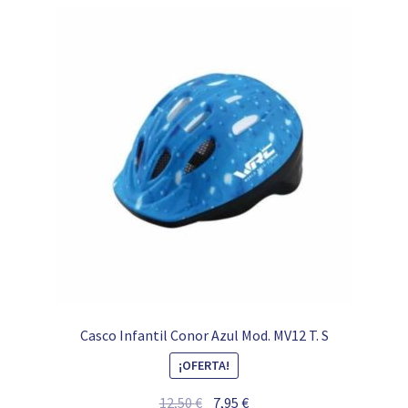
Casco Infantil Conor Azul Mod. MV12 T. S
¡OFERTA!
El
El
12,50
€
7,95
€