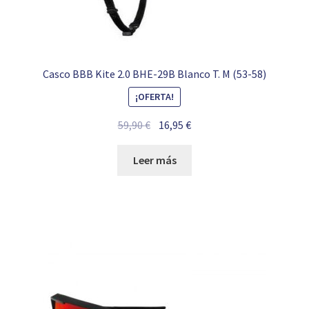
Casco BBB Kite 2.0 BHE-29B Blanco T. M (53-58)
¡OFERTA!
El
El
59,90
€
16,95
€
precio
precio
original
actual
Leer más
era:
es:
59,90 €.
16,95 €.