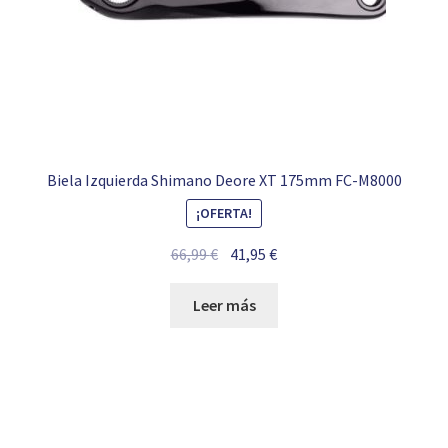
Biela Izquierda Shimano Deore XT 175mm FC-M8000
¡OFERTA!
El
El
66,99
€
41,95
€
precio
precio
original
actual
Leer más
era:
es:
66,99 €.
41,95 €.