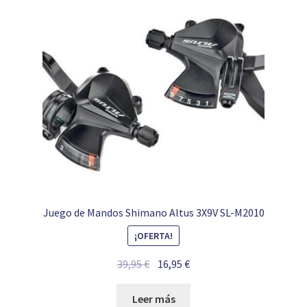
Juego de Mandos Shimano Altus 3X9V SL-M2010
¡OFERTA!
El
El
39,95
€
16,95
€
precio
precio
original
actual
Leer más