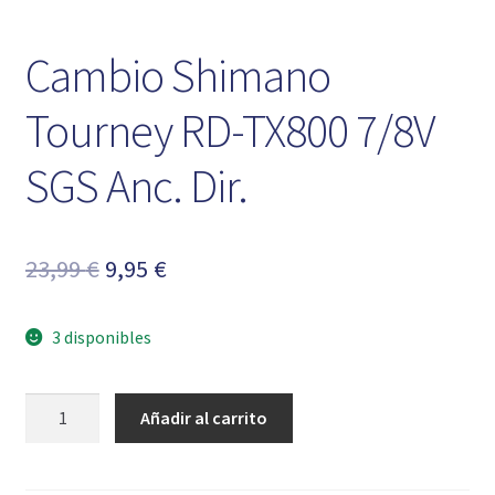
Cambio Shimano
Tourney RD-TX800 7/8V
SGS Anc. Dir.
El
El
23,99
€
9,95
€
precio
precio
3 disponibles
original
actual
era:
es:
Cambio
Añadir al carrito
23,99 €.
9,95 €.
Shimano
Tourney
RD-