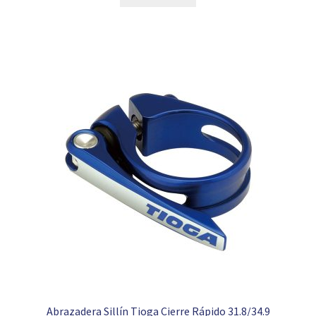
era:
es:
39,95 €.
16,95 €.
Abrazadera Sillín Tioga Cierre Rápido 31.8/34.9