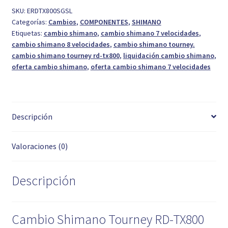
TX800
SKU:
ERDTX800SGSL
Categorías:
Cambios
,
COMPONENTES
,
SHIMANO
7/8V
Etiquetas:
cambio shimano
,
cambio shimano 7 velocidades
,
SGS
cambio shimano 8 velocidades
,
cambio shimano tourney.
Anc.
cambio shimano tourney rd-tx800
,
liquidación cambio shimano
,
Dir.
oferta cambio shimano
,
oferta cambio shimano 7 velocidades
cantidad
Descripción
Valoraciones (0)
Descripción
Cambio Shimano Tourney RD-TX800