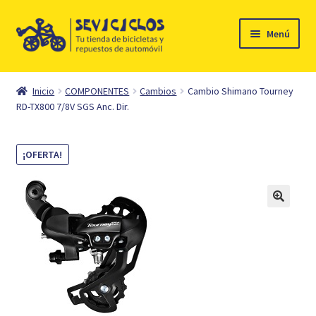
Ir
Ir
Menú
a
al
la
contenido
Inicio
navegación
Inicio
COMPONENTES
Cambios
Cambio Shimano Tourney
Expandi
RD-TX800 7/8V SGS Anc. Dir.
Ciclismo
el
menú
Automóvil
¡OFERTA!
hijo
Mi cuenta
Contacto