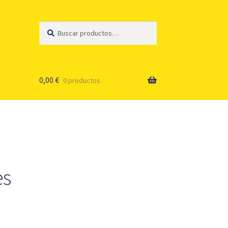
Buscar
Buscar
por:
0,00
€
0 productos
es