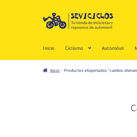
Ir
Ir
a
al
la
contenido
navegación
Inicio
Ciclismo
Automóvil
M
Inicio
Productos etiquetados “cambio shiman
c