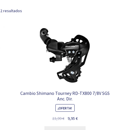
 2 resultados
Cambio Shimano Tourney RD-TX800 7/8V SGS
Anc. Dir.
¡OFERTA!
El
El
23,99
€
9,95
€
precio
precio