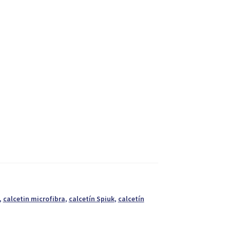
,
calcetin microfibra
,
calcetín Spiuk
,
calcetín