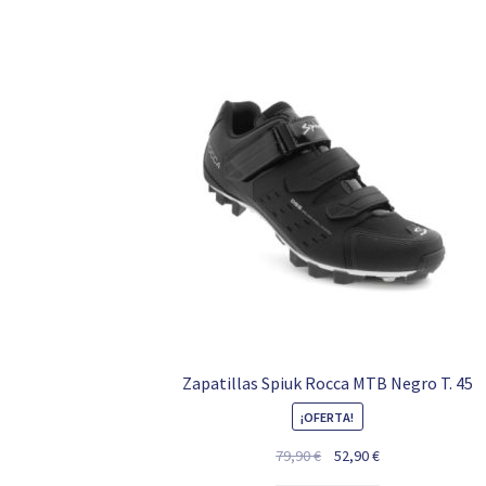
Zapatillas Spiuk Rocca MTB Negro T. 45
¡OFERTA!
El
El
79,90
€
52,90
€
precio
precio