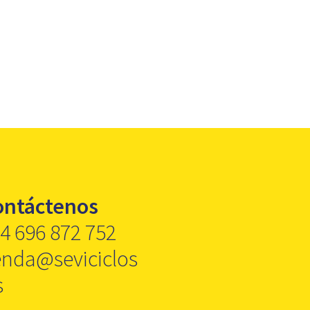
ontáctenos
4 696 872 752
enda@seviciclos
s