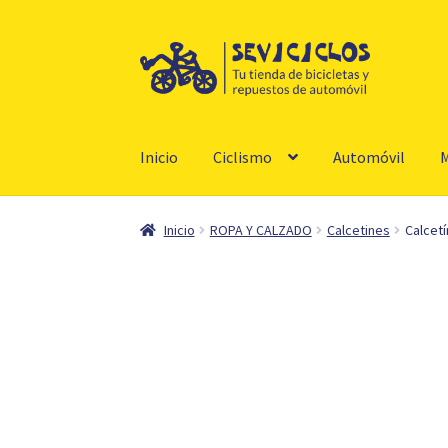
Ir
Ir
a
al
la
contenido
navegación
Inicio
Ciclismo
Automóvil
M
Inicio
ROPA Y CALZADO
Calcetines
Calcetí