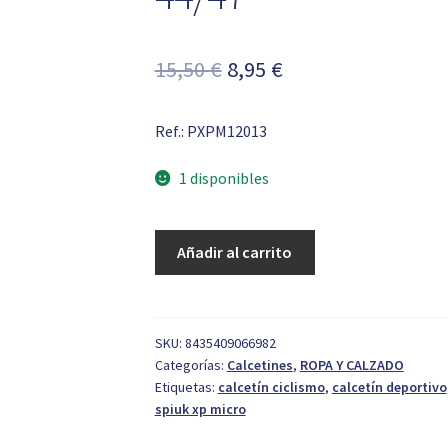
El
El
15,50
€
8,95
€
precio
precio
Ref.: PXPM12013
original
actual
era:
es:
1 disponibles
15,50 €.
8,95 €.
Calcetín
Añadir al carrito
Spiuk
Micro
Pack
2
SKU:
8435409066982
Categorías:
Calcetines
,
ROPA Y CALZADO
Uds
Etiquetas:
calcetín ciclismo
,
calcetín deportivo
T.
spiuk xp micro
44/47
cantidad