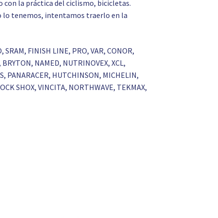
on la práctica del ciclismo, bicicletas.
 no lo tenemos, intentamos traerlo en la
O, SRAM, FINISH LINE, PRO, VAR, CONOR,
S, BRYTON, NAMED, NUTRINOVEX, XCL,
RKS, PANARACER, HUTCHINSON, MICHELIN,
 ROCK SHOX, VINCITA, NORTHWAVE, TEKMAX,