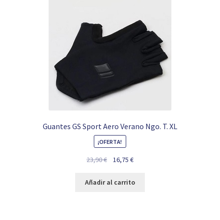
Guantes GS Sport Aero Verano Ngo. T. XL
¡OFERTA!
El
El
23,90
€
16,75
€
precio
precio
original
actual
Añadir al carrito
era:
es:
23,90 €.
16,75 €.