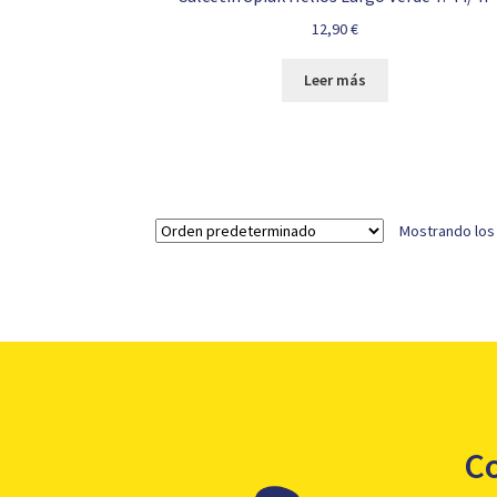
12,90
€
Leer más
Mostrando los
C