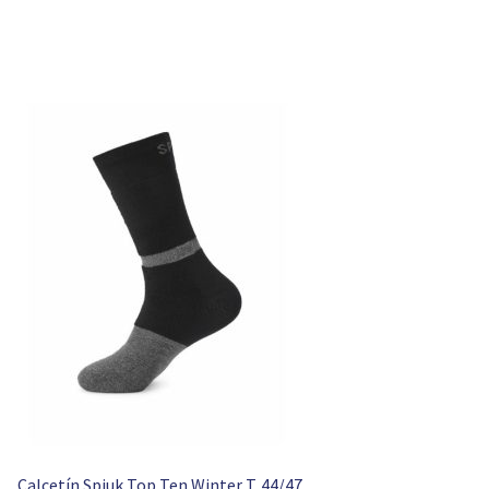
Calcetín Spiuk Top Ten Winter T. 44/47