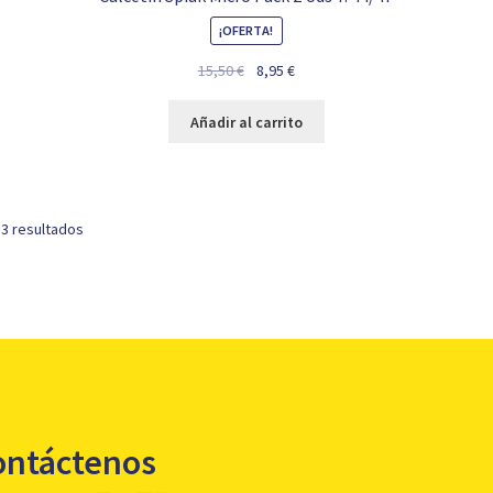
¡OFERTA!
El
El
15,50
€
8,95
€
precio
precio
original
actual
Añadir al carrito
era:
es:
15,50 €.
8,95 €.
 3 resultados
ontáctenos