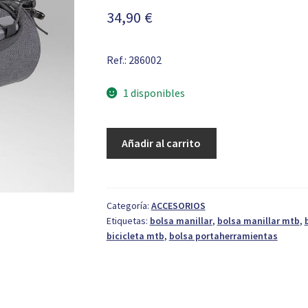
34,90
€
Ref.: 286002
1 disponibles
Bolsa
Añadir al carrito
Manillar
Ges
Anboto
220X120
Categoría:
ACCESORIOS
Etiquetas:
bolsa manillar
,
bolsa manillar mtb
,
mm
bicicleta mtb
,
bolsa portaherramientas
cantidad