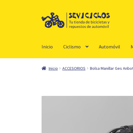
Ir
Ir
a
al
la
contenido
navegación
Inicio
Ciclismo
Automóvil
M
Inicio
ACCESORIOS
Bolsa Manillar Ges Anb