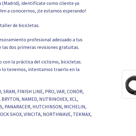
a (Madrid), identifícate como cliente ya
Ven a conocernos, ¡te estamos esperando!
o
taller de bicicletas.
asesoramiento profesional adecuado a tus
 las dos primeras revisiones gratuitas.
on la práctica del ciclismo, bicicletas.
 no lo tenemos, intentamos traerlo en la
O, SRAM, FINISH LINE, PRO, VAR, CONOR,
S, BRYTON, NAMED, NUTRINOVEX, XCL,
RKS, PANARACER, HUTCHINSON, MICHELIN,
 ROCK SHOX, VINCITA, NORTHWAVE, TEKMAX,