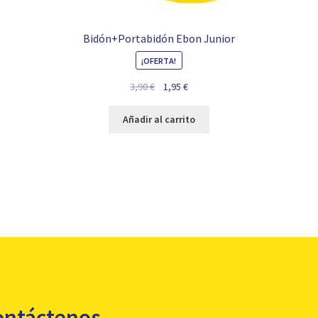
Bidón+Portabidón Ebon Junior
¡OFERTA!
El
El
3,90
€
1,95
€
precio
precio
original
actual
Añadir al carrito
era:
es:
3,90 €.
1,95 €.
ontáctenos