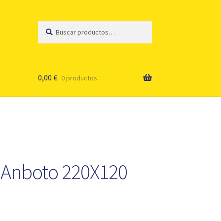
Buscar
Buscar
por:
0,00
€
0 productos
s Anboto 220X120