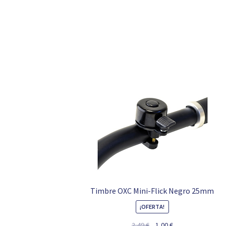
Timbre OXC Mini-Flick Negro 25mm
¡OFERTA!
El
El
2,49
€
1,00
€