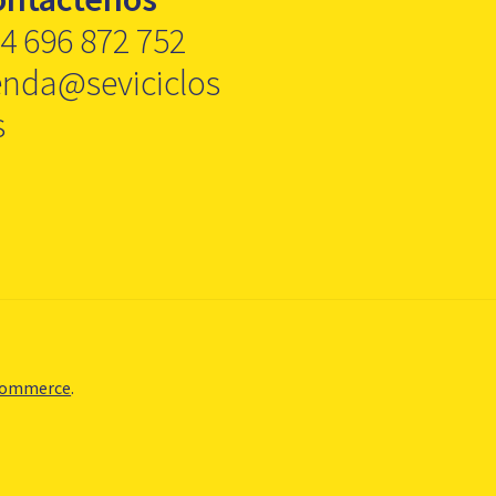
4 696 872 752
enda@seviciclos
s
Commerce
.