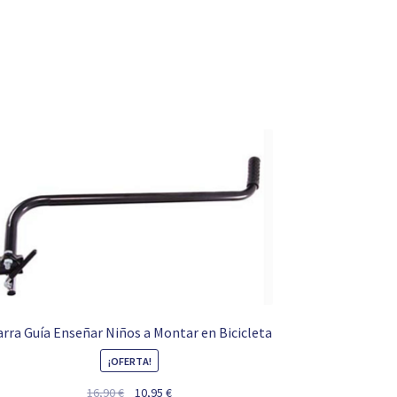
rra Guía Enseñar Niños a Montar en Bicicleta
¡OFERTA!
El
El
16,90
€
10,95
€