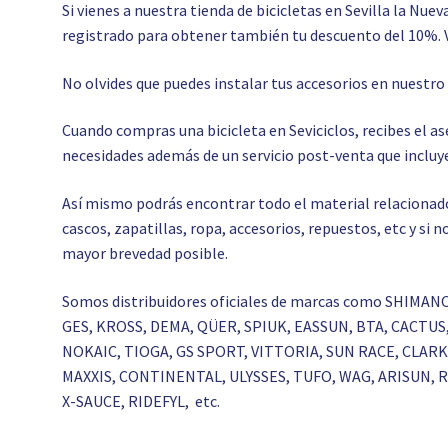
Si vienes a nuestra tienda de bicicletas en Sevilla la Nuev
registrado para obtener también tu descuento del 10%. 
No olvides que puedes instalar tus accesorios en nuestr
Cuando compras una bicicleta en Seviciclos, recibes el 
necesidades además de un servicio post-venta que incluye
Así mismo podrás encontrar todo el material relacionado c
cascos, zapatillas, ropa, accesorios, repuestos, etc y si
mayor brevedad posible.
Somos distribuidores oficiales de marcas como SHIMAN
GES, KROSS, DEMA, QÜER, SPIUK, EASSUN, BTA, CACTU
NOKAIC, TIOGA, GS SPORT, VITTORIA, SUN RACE, CLA
MAXXIS, CONTINENTAL, ULYSSES, TUFO, WAG, ARISUN,
X-SAUCE, RIDEFYL, etc.