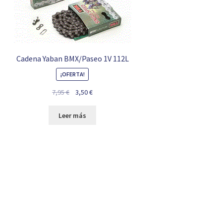
Cadena Yaban BMX/Paseo 1V 112L
¡OFERTA!
El
El
7,95
€
3,50
€
precio
precio
original
actual
Leer más
era:
es:
7,95 €.
3,50 €.