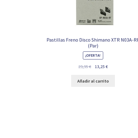
Pastillas Freno Disco Shimano XTR N03A-R
(Par)
¡OFERTA!
El
El
29,95
€
13,25
€
precio
precio
original
actual
Añadir al carrito
era:
es:
29,95 €.
13,25 €.