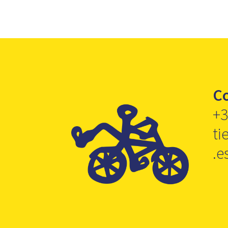
C
+3
ti
.e