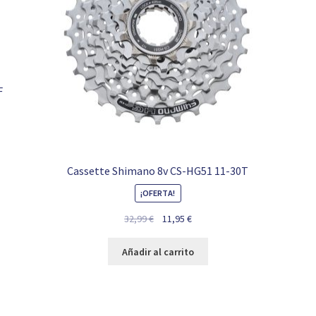
F
Cassette Shimano 8v CS-HG51 11-30T
¡OFERTA!
El
El
32,99
€
11,95
€
precio
precio
original
actual
Añadir al carrito
era:
es:
32,99 €.
11,95 €.