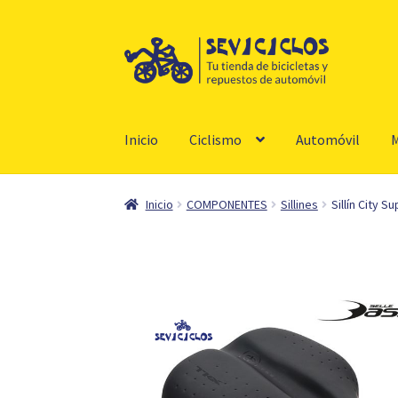
Ir
Ir
a
al
la
contenido
navegación
Inicio
Ciclismo
Automóvil
M
Inicio
COMPONENTES
Sillines
Sillín City 