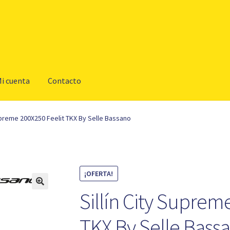
i cuenta
Contacto
Supreme 200X250 Feelit TKX By Selle Bassano
¡OFERTA!
Sillín City Suprem
TKX By Selle Bass