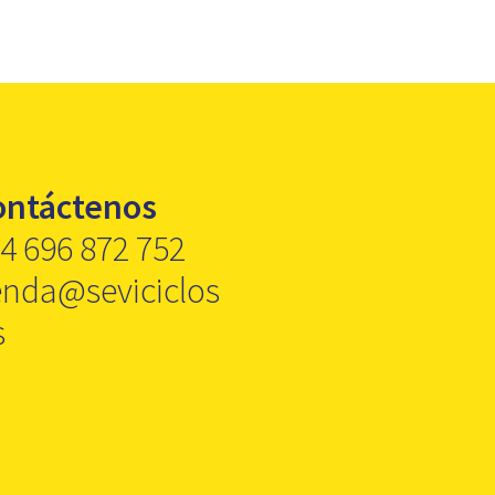
ontáctenos
4 696 872 752
enda@seviciclos
s