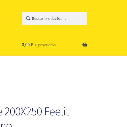
Buscar
Buscar
por:
0,00
€
0 productos
e 200X250 Feelit
ano