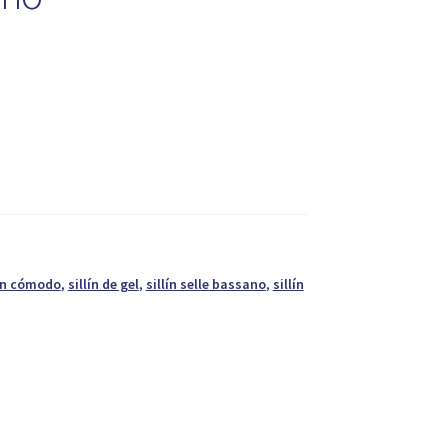
lín cómodo
,
sillín de gel
,
sillín selle bassano
,
sillín