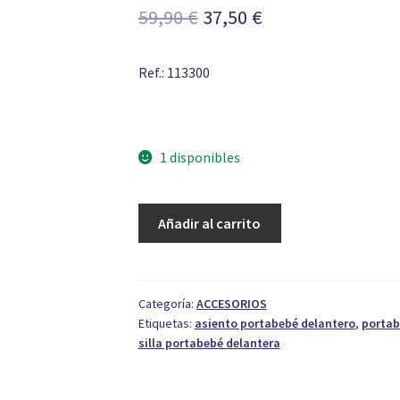
El
El
59,90
€
37,50
€
precio
precio
Ref.: 113300
original
actual
era:
es:
59,90 €.
37,50 €.
1 disponibles
Silla
Añadir al carrito
Portabebé
Delantera
Baby-
Orion
Categoría:
ACCESORIOS
Etiquetas:
asiento portabebé delantero
,
portab
cantidad
silla portabebé delantera