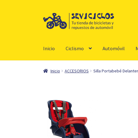
Ir
Ir
a
al
la
contenido
navegación
Inicio
Ciclismo
Automóvil
M
Inicio
ACCESORIOS
Silla Portabebé Delante