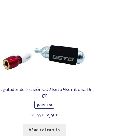
egulador de Presión CO2 Beto+Bombona 16
gr
¡OFERTA!
El
El
21,90
€
9,95
€
precio
precio
original
actual
Añadir al carrito
era:
es: