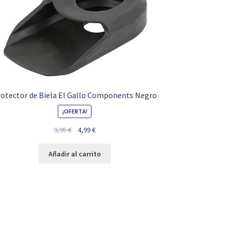
otector de Biela El Gallo Components Negro
¡OFERTA!
El
El
9,95
€
4,99
€
precio
precio
original
actual
Añadir al carrito
era:
es:
9,95 €.
4,99 €.