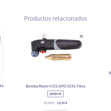
Productos relacionados
R
eta
Bomba Mano+CO2 GIYO GC01 Fibra
¡OFERTA!
El
El
15,90
€
10,00
€
precio
precio