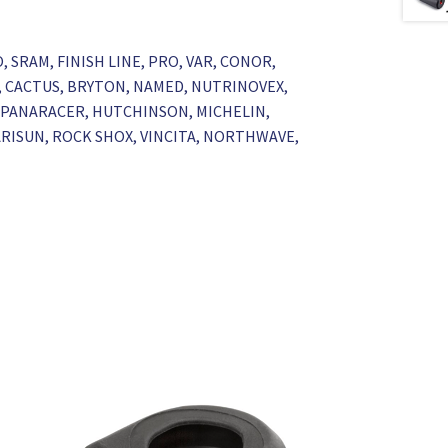
O, SRAM, FINISH LINE, PRO, VAR, CONOR,
A, CACTUS, BRYTON, NAMED, NUTRINOVEX,
S, PANARACER, HUTCHINSON, MICHELIN,
 ARISUN, ROCK SHOX, VINCITA, NORTHWAVE,