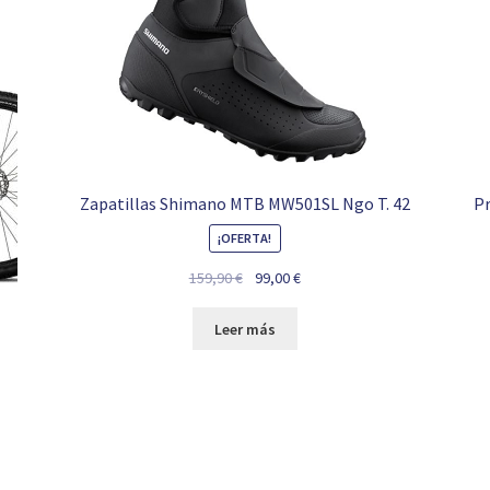
Zapatillas Shimano MTB MW501SL Ngo T. 42
Pr
¡OFERTA!
El
El
159,90
€
99,00
€
precio
precio
original
actual
Leer más
era:
es:
159,90 €.
99,00 €.