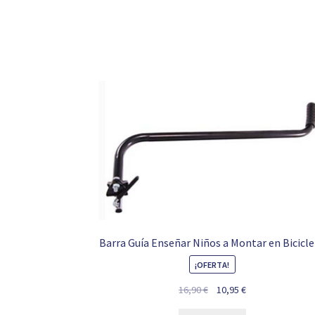
1.195,00 €.
849,00 €.
Barra Guía Enseñar Niños a Montar en Bicicl
¡OFERTA!
El
El
16,90
€
10,95
€
precio
precio