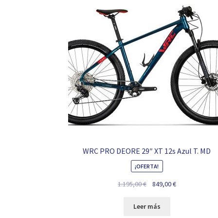
WRC PRO DEORE 29″ XT 12s Azul T. MD
¡OFERTA!
El
El
1.195,00
€
849,00
€
precio
precio
original
actual
Leer más
era:
es: