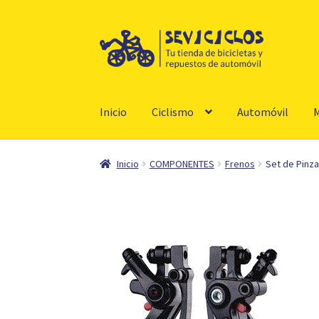
Ir
Ir
a
al
la
contenido
navegación
Inicio
Ciclismo
Automóvil
M
Inicio
COMPONENTES
Frenos
Set de Pinz