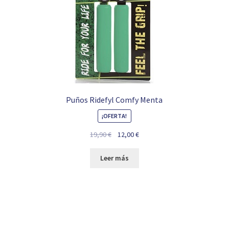
Puños Ridefyl Comfy Menta
¡OFERTA!
El
El
19,90
€
12,00
€
precio
precio
original
actual
Leer más
era:
es:
19,90 €.
12,00 €.