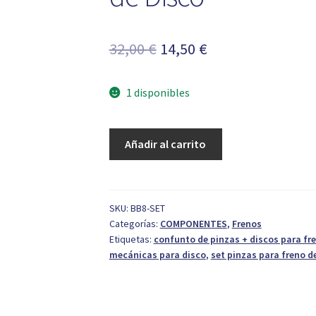
El
El
32,00
€
14,50
€
precio
precio
1 disponibles
original
actual
era:
es:
Set
Añadir al carrito
32,00 €.
14,50 €.
de
Pinzas
Mecánicas
para
SKU:
BB8-SET
Categorías:
COMPONENTES
,
Frenos
Frenos
Etiquetas:
confunto de pinzas + discos para f
de
mecánicas para disco
,
set pinzas para freno d
Disco
cantidad