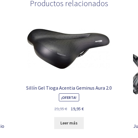
Productos relacionados
Sillín Gel Tioga Acentia Geminus Aura 2.0
¡OFERTA!
El
El
29,95
€
19,95
€
precio
precio
original
actual
Leer más
nio
Ju
era:
es:
29,95 €.
19,95 €.