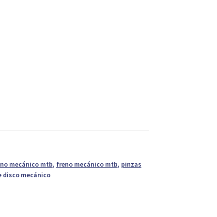
reno mecánico mtb
,
freno mecánico mtb
,
pinzas
e disco mecánico