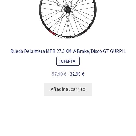
Rueda Delantera MTB 27.5 XM V-Brake/Disco GT GURPIL
¡OFERTA!
El
El
57,90
€
32,90
€
precio
precio
original
actual
Añadir al carrito
era:
es:
57,90 €.
32,90 €.