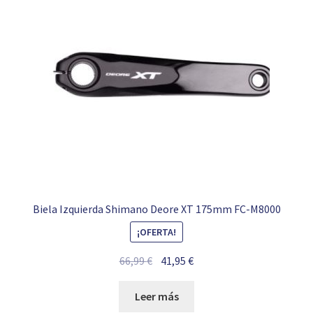
Biela Izquierda Shimano Deore XT 175mm FC-M8000
¡OFERTA!
El
El
66,99
€
41,95
€
precio
precio
original
actual
Leer más
era:
es: