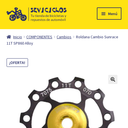
Ir
Ir
Menú
a
al
la
contenido
Inicio
navegación
Inicio
COMPONENTES
Cambios
Roldana Cambio Sunrace
Expandi
11T SP860 Alloy
Ciclismo
el
menú
Automóvil
¡OFERTA!
hijo
Mi cuenta
Contacto