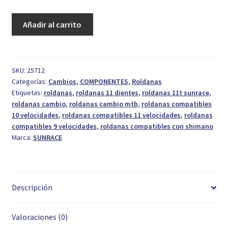
era:
es:
Roldana
Añadir al carrito
14,95 €.
6,50 €.
Cambio
Sunrace
11T
SP860
SKU:
25712
Categorías:
Cambios
,
COMPONENTES
,
Roldanas
Alloy
Etiquetas:
roldanas
,
roldanas 11 dientes
,
roldanas 11t sunrace
,
cantidad
roldanas cambio
,
roldanas cambio mtb
,
roldanas compatibles
10 velocidades
,
roldanas compatibles 11 velocidades
,
roldanas
compatibles 9 velocidades
,
roldanas compatibles con shimano
Marca:
SUNRACE
Descripción
Valoraciones (0)