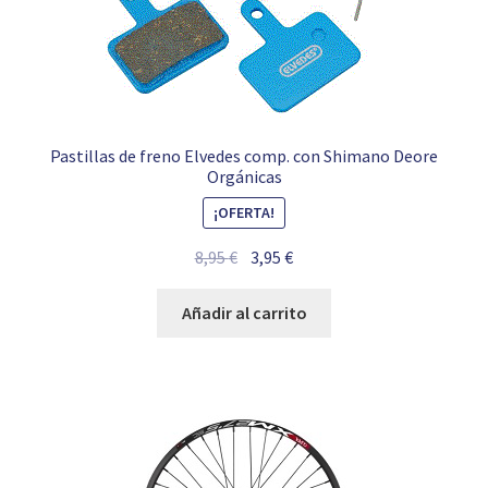
Pastillas de freno Elvedes comp. con Shimano Deore
Orgánicas
¡OFERTA!
El
El
8,95
€
3,95
€
precio
precio
original
actual
Añadir al carrito
era:
es:
8,95 €.
3,95 €.