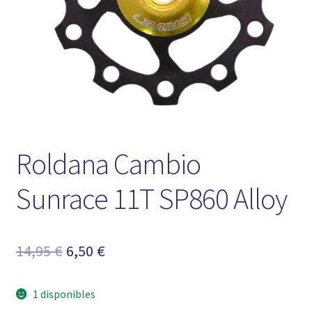
Roldana Cambio
Sunrace 11T SP860 Alloy
El
El
14,95
€
6,50
€
precio
precio
1 disponibles
original
actual