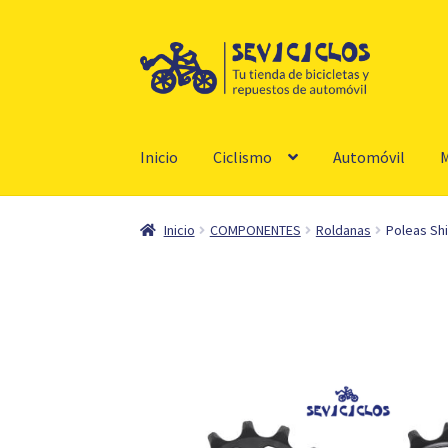
Ir
Ir
a
al
la
contenido
navegación
Inicio
Ciclismo
Automóvil
M
Inicio
COMPONENTES
Roldanas
Poleas S