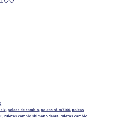
O
slx
,
poleas de cambio
,
poleas rd-m7100
,
poleas
20
,
ruletas cambio shimano deore
,
ruletas cambio