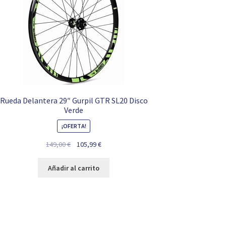
Rueda Delantera 29″ Gurpil GTR SL20 Disco
Verde
¡OFERTA!
El
El
149,00
€
105,99
€
precio
precio
original
actual
Añadir al carrito
era:
es:
149,00 €.
105,99 €.