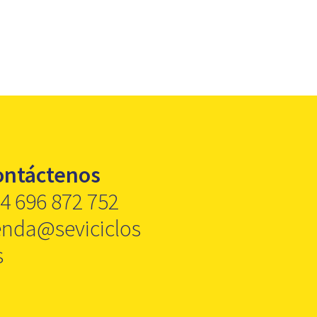
9,00 €.
5,95 €.
ontáctenos
4 696 872 752
enda@seviciclos
s