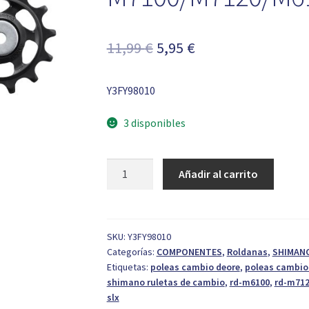
El
El
11,99
€
5,95
€
precio
precio
Y3FY98010
original
actual
era:
es:
3 disponibles
11,99 €.
5,95 €.
Poleas
Añadir al carrito
Shimano
RD-
M7100/M7120/M6100
cantidad
SKU:
Y3FY98010
Categorías:
COMPONENTES
,
Roldanas
,
SHIMAN
Etiquetas:
poleas cambio deore
,
poleas cambio 
shimano ruletas de cambio
,
rd-m6100
,
rd-m71
slx