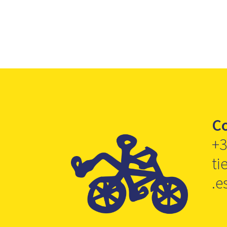
C
+3
ti
.e