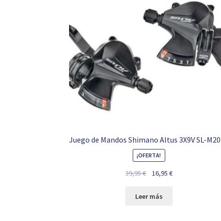
Juego de Mandos Shimano Altus 3X9V SL-M2
¡OFERTA!
El
El
39,95
€
16,95
€
precio
precio
original
actual
Leer más
era:
es:
39,95 €.
16,95 €.