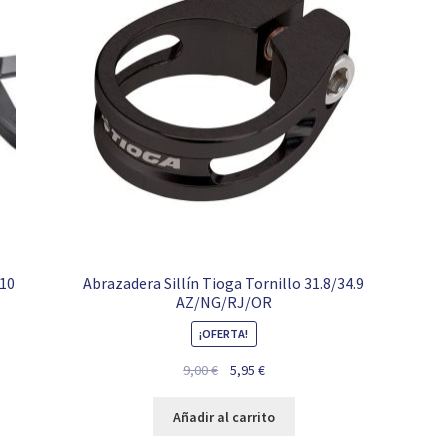
010
Abrazadera Sillín Tioga Tornillo 31.8/34.9
AZ/NG/RJ/OR
¡OFERTA!
El
El
9,00
€
5,95
€
precio
precio
original
actual
Añadir al carrito
era:
es: