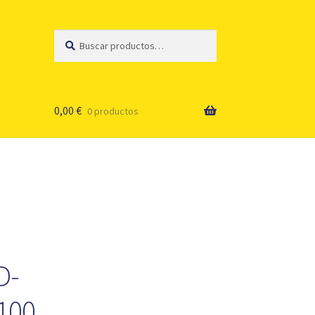
Buscar
Buscar
por:
0,00
€
0 productos
D-
100