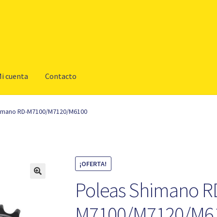
i cuenta
Contacto
himano RD-M7100/M7120/M6100
¡OFERTA!
Poleas Shimano R
M7100/M7120/M6