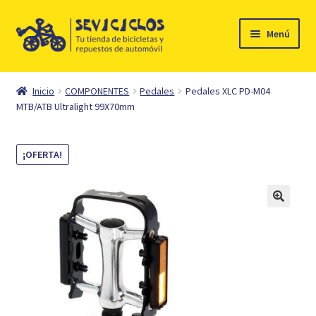
Ir
Ir
Menú
a
al
la
contenido
Inicio
navegación
Inicio
COMPONENTES
Pedales
Pedales XLC PD-M04
Expandi
MTB/ATB Ultralight 99X70mm
Ciclismo
el
menú
Automóvil
¡OFERTA!
hijo
Mi cuenta
Contacto