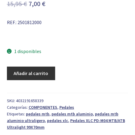
El
El
15,95
€
7,00
€
precio
precio
REF.: 2501812000
original
actual
era:
es:
15,95 €.
7,00 €.
1 disponibles
Pedales
Añadir al carrito
XLC
PD-
M04
MTB/ATB
SKU:
4032191658339
Categorías:
COMPONENTES
,
Pedales
Ultralight
Etiquetas:
pedales mtb
,
pedales mtb aluminio
,
pedales mtb
99X70mm
aluminio ultraligero
,
pedales xlc
,
Pedales XLC PD-M04 MTB/ATB
cantidad
Ultralight 99X70mm