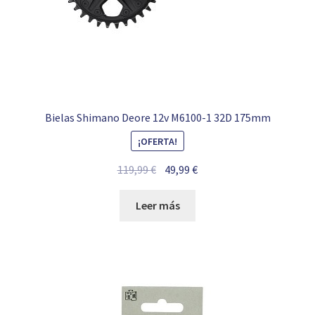
Bielas Shimano Deore 12v M6100-1 32D 175mm
¡OFERTA!
El
El
119,99
€
49,99
€
precio
precio
original
actual
Leer más
era:
es:
119,99 €.
49,99 €.