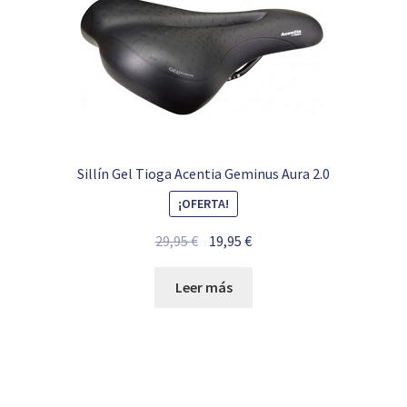
Sillín Gel Tioga Acentia Geminus Aura 2.0
¡OFERTA!
El
El
29,95
€
19,95
€
precio
precio
original
actual
Leer más
era:
es:
29,95 €.
19,95 €.