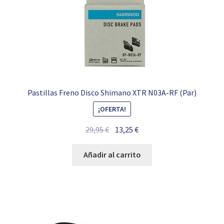
Pastillas Freno Disco Shimano XTR N03A-RF (Par)
¡OFERTA!
El
El
29,95
€
13,25
€
precio
precio
original
actual
Añadir al carrito
era:
es:
29,95 €.
13,25 €.