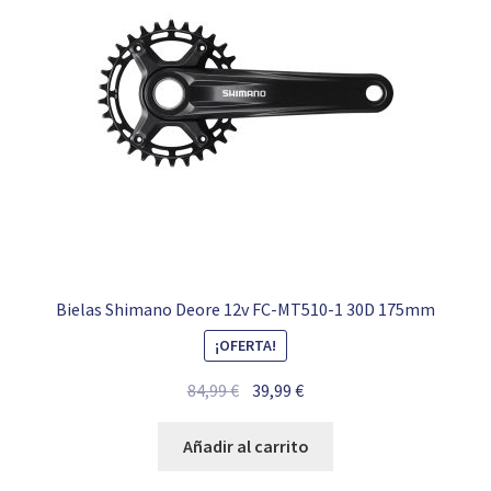
Bielas Shimano Deore 12v FC-MT510-1 30D 175mm
¡OFERTA!
El
El
84,99
€
39,99
€
precio
precio
original
actual
Añadir al carrito
era:
es: