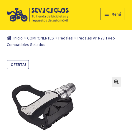
Ir
Ir
Menú
a
al
la
contenido
Inicio
navegación
Inicio
COMPONENTES
Pedales
Pedales VP R73H Keo
Expandi
Compatibles Sellados
Ciclismo
el
menú
Automóvil
¡OFERTA!
hijo
Mi cuenta
Contacto