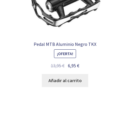
Pedal MTB Aluminio Negro TKX
¡OFERTA!
El
El
13,95
€
6,95
€
precio
precio
original
actual
Añadir al carrito
era:
es:
13,95 €.
6,95 €.