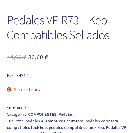
Pedales VP R73H Keo
Compatibles Sellados
El
El
44,90
€
30,60
€
precio
precio
Ref. 34317
original
actual
era:
es:
Sin existencias
44,90 €.
30,60 €.
SKU:
34317
Categorías:
COMPONENTES
,
Pedales
Etiquetas:
pedales automáticos carretera
,
pedales carretera
compatibles look keo
,
pedales compatibles look keo
,
Pedales VP