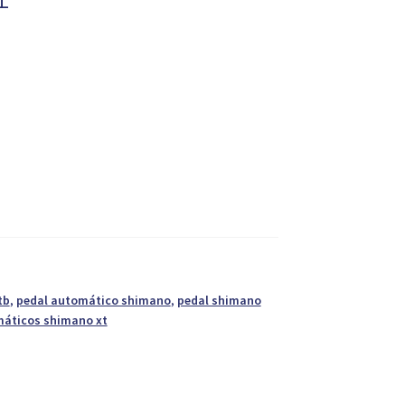
tb
,
pedal automático shimano
,
pedal shimano
máticos shimano xt