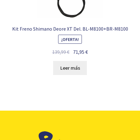
Kit Freno Shimano Deore XT Del. BL-M8100+BR-M8100
¡OFERTA!
El
El
139,99
€
71,95
€
precio
precio
original
actual
Leer más
era:
es:
139,99 €.
71,95 €.