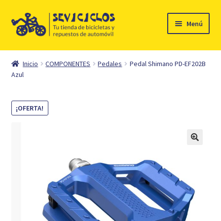
Ir
Ir
Menú
a
al
la
contenido
Inicio
navegación
Inicio
COMPONENTES
Pedales
Pedal Shimano PD-EF202B
Expandi
Azul
Ciclismo
el
menú
Automóvil
¡OFERTA!
hijo
Mi cuenta
Contacto