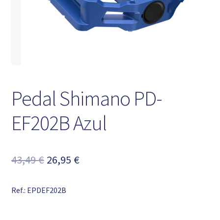
Pedal Shimano PD-
EF202B Azul
El
El
43,49
€
26,95
€
precio
precio
Ref.: EPDEF202B
original
actual
era:
es: