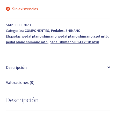
43,49 €.
26,95 €.
Sin existencias
SKU:
EPDEF202B
Categorías:
COMPONENTES
,
Pedales
,
SHIMANO
Etiquetas:
pedal plano shimano
,
pedal plano shimano azul mtb
,
pedal plano shimano mtb
,
pedal shimano PD-EF202B Azul
Descripción
Valoraciones (0)
Descripción