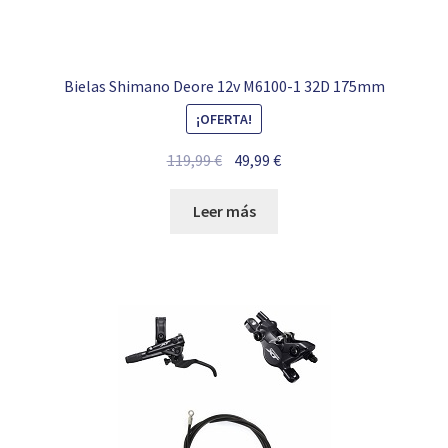
Bielas Shimano Deore 12v M6100-1 32D 175mm
¡OFERTA!
El
El
119,99
€
49,99
€
precio
precio
original
actual
Leer más
era:
es:
119,99 €.
49,99 €.